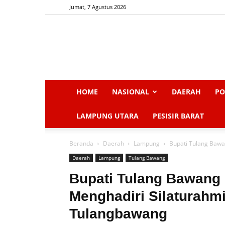
Jumat, 7 Agustus 2026
HOME
NASIONAL
DAERAH
PO
LAMPUNG UTARA
PESISIR BARAT
Beranda
Daerah
Lampung
Bupati Tulang Bawan
Daerah
Lampung
Tulang Bawang
Bupati Tulang Bawang D
Menghadiri Silaturahm
Tulangbawang