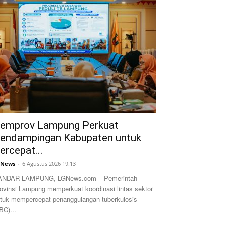
emprov Lampung Perkuat
endampingan Kabupaten untuk
ercepat...
GNews
-
6 Agustus 2026 19:13
ANDAR LAMPUNG, LGNews.com – Pemerintah
ovinsi Lampung memperkuat koordinasi lintas sektor
tuk mempercepat penanggulangan tuberkulosis
BC)...