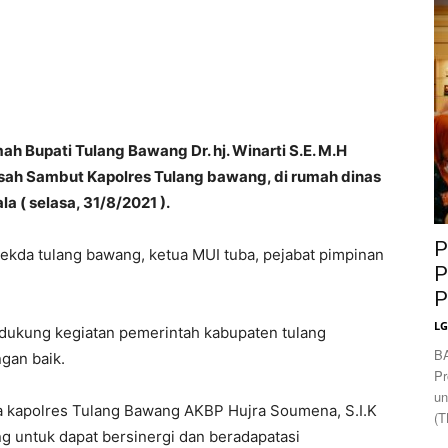
News
h Bupati Tulang Bawang Dr. hj. Winarti S.E. M.H
sah Sambut Kapolres Tulang bawang, di rumah dinas
( selasa, 31/8/2021 ).
P
 sekda tulang bawang, ketua MUI tuba, pejabat pimpinan
P
P
L
dukung kegiatan pemerintah kabupaten tulang
B
gan baik.
Pr
un
 kapolres Tulang Bawang AKBP Hujra Soumena, S.I.K
(T
g untuk dapat bersinergi dan beradapatasi