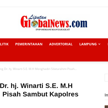
LITIK
PEMERINTAHAN
ADVERTORIAL
LAMPUNG
Liputan
g Dr. hj. Winarti S.E. M.H Menghadiri Silaturahmi Pisah...
Global
r. hj. Winarti S.E. M.H
i Pisah Sambut Kapolres
In