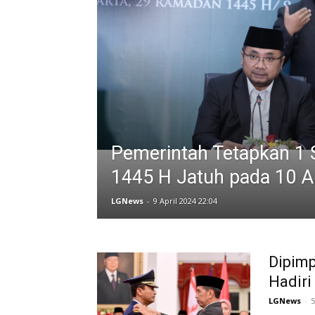
Pemerintah Tetapkan 1 
1445 H Jatuh pada 10 A
LGNews
-
9 April 2024 22:04
Dipim
Hadiri
LGNews
-
5