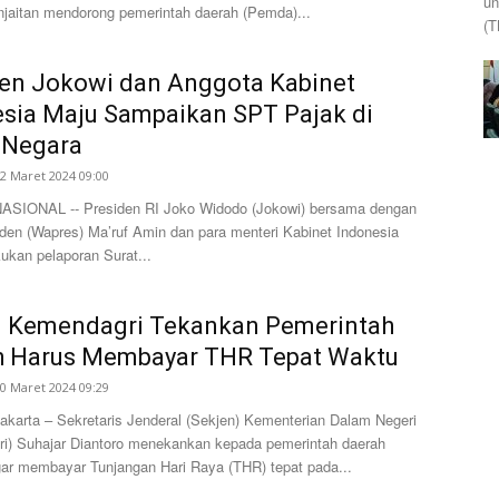
un
njaitan mendorong pemerintah daerah (Pemda)...
(T
en Jokowi dan Anggota Kabinet
sia Maju Sampaikan SPT Pajak di
 Negara
2 Maret 2024 09:00
SIONAL -- Presiden RI Joko Widodo (Jokowi) bersama dengan
iden (Wapres) Ma’ruf Amin dan para menteri Kabinet Indonesia
ukan pelaporan Surat...
n Kemendagri Tekankan Pemerintah
h Harus Membayar THR Tepat Waktu
0 Maret 2024 09:29
arta – Sekretaris Jenderal (Sekjen) Kementerian Dalam Negeri
i) Suhajar Diantoro menekankan kepada pemerintah daerah
ar membayar Tunjangan Hari Raya (THR) tepat pada...