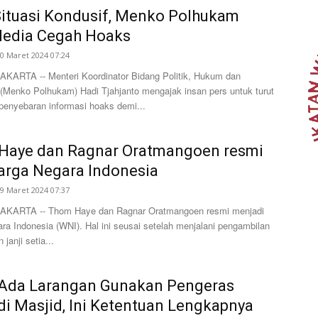
ituasi Kondusif, Menko Polhukam
Media Cegah Hoaks
0 Maret 2024 07:24
ARTA -- Menteri Koordinator Bidang Politik, Hukum dan
Menko Polhukam) Hadi Tjahjanto mengajak insan pers untuk turut
enyebaran informasi hoaks demi...
Haye dan Ragnar Oratmangoen resmi
arga Negara Indonesia
9 Maret 2024 07:37
KARTA -- Thom Haye dan Ragnar Oratmangoen resmi menjadi
ra Indonesia (WNI). Hal ini seusai setelah menjalani pengambilan
janji setia...
 Ada Larangan Gunakan Pengeras
di Masjid, Ini Ketentuan Lengkapnya