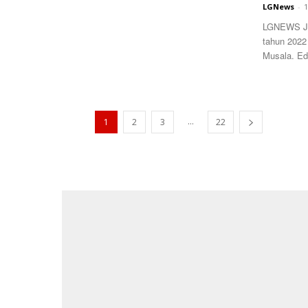
LGNews
-
1
LGNEWS JAK
tahun 2022
Musala. Edar
...
1
2
3
22