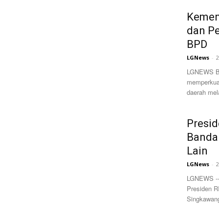
Kemen
dan P
BPD
LGNews
-
2
LGNEWS Ban
memperkua
daerah mel
Presi
Bandar
Lain
LGNews
-
2
LGNEWS ---
Presiden R
Singkawang