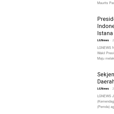
Maurits Pa
Presid
Indone
Istana
LGNews
-
2
LGNEWS NA
Wakil Pres
Maju melak
Sekje
Daera
LGNews
-
2
LGNEWS Jak
(Kemendagr
(Pemda) ag