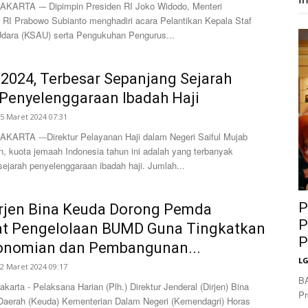
ARTA -– Dipimpin Presiden RI Joko Widodo, Menteri
 RI Prabowo Subianto menghadiri acara Pelantikan Kepala Staf
dara (KSAU) serta Pengukuhan Pengurus...
2024, Terbesar Sepanjang Sejarah
Penyelenggaraan Ibadah Haji
5 Maret 2024 07:31
ARTA ---Direktur Pelayanan Haji dalam Negeri Saiful Mujab
, kuota jemaah Indonesia tahun ini adalah yang terbanyak
ejarah penyelenggaraan ibadah haji. Jumlah...
P
irjen Bina Keuda Dorong Pemda
P
at Pengelolaan BUMD Guna Tingkatkan
P
onomian dan Pembangunan...
L
2 Maret 2024 09:17
B
rta - Pelaksana Harian (Plh.) Direktur Jenderal (Dirjen) Bina
Pr
aerah (Keuda) Kementerian Dalam Negeri (Kemendagri) Horas