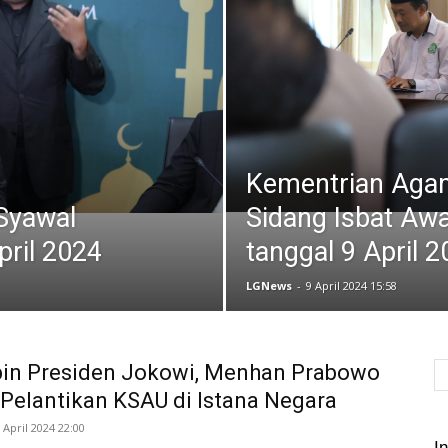
News
Kementrian Aga
Syawal
Sidang Isbat Aw
pril 2024
tanggal 9 April 
LGNews
-
9 April 2024 15:58
pin Presiden Jokowi, Menhan Prabowo
 Pelantikan KSAU di Istana Negara
 April 2024 22:00
In