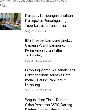
tuk mempercepat penanggulangan tuberkulosis
BC)...
Pemprov Lampung Intensifkan
Percepatan Penanggulangan
Tuberkulosis di Tanggamus
6 Agustus 2026 19:10
BPS Provinsi Lampung Ungkap
Capaian Positif Lampung:
Kemiskinan Turun, Inflasi
Terkendali,...
5 Agustus 2026 20:36
Lampung Membuka Babak Baru
Pembangunan Berbasis Data
melalui Peluncuran Satelit
Lampung-1...
5 Agustus 2026 20:29
Wagub Jihan Tinjau Rumah
Calon Penerima BSPS, Dorong
Peningkatan Kualitas Hunian...