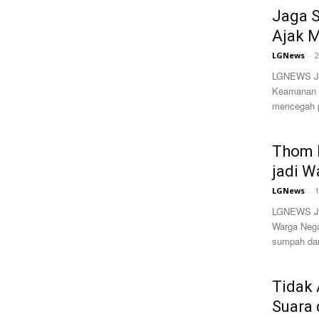
Jaga S
Ajak 
LGNews
-
2
LGNEWS JAK
Keamanan (
mencegah p
Thom 
jadi W
LGNews
-
1
LGNEWS JA
Warga Nega
sumpah dan 
Tidak
Suara 