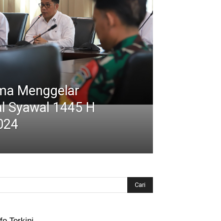
ma Menggelar
al Syawal 1445 H
2024
fo Terkini