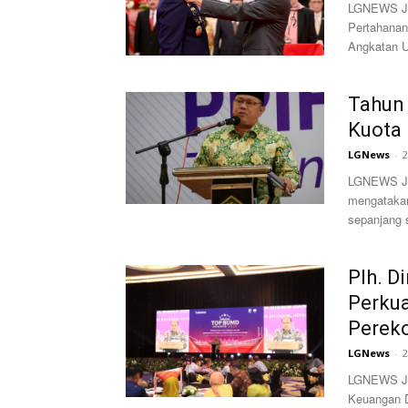
LGNEWS JAK
Pertahanan
Angkatan U
Tahun 
Kuota 
LGNews
-
2
LGNEWS JAK
mengatakan
sepanjang s
Plh. D
Perku
Perek
LGNews
-
2
LGNEWS Jaka
Keuangan D