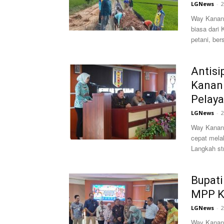
LGNews
-
2
Way Kanan,
biasa dari
petani, ber
Antisi
Kanan 
Pelaya
LGNews
-
2
Way Kanan
cepat mela
Langkah str
Bupati
MPP K
LGNews
-
2
Way Kanan