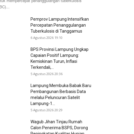
tuk mempercepat penanggulangan tuberkulosis
BC)...
Pemprov Lampung Intensifkan
Percepatan Penanggulangan
Tuberkulosis di Tanggamus
6 Agustus 2026 19:10
BPS Provinsi Lampung Ungkap
Capaian Positif Lampung:
Kemiskinan Turun, Inflasi
Terkendali,...
5 Agustus 2026 20:36
Lampung Membuka Babak Baru
Pembangunan Berbasis Data
melalui Peluncuran Satelit
Lampung-1...
5 Agustus 2026 20:29
Wagub Jihan Tinjau Rumah
Calon Penerima BSPS, Dorong
Peningkatan Kualitas Hunian...