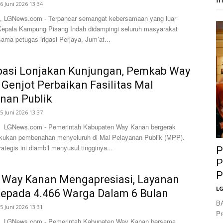
6 Juni 2026 13:34
 LGNews.com - Terpancar semangat kebersamaan yang luar
 Kepala Kampung Pisang Indah didampingi seluruh masyarakat
sama petugas irigasi Perjaya, Jum’at...
pasi Lonjakan Kunjungan, Pemkab Way
Genjot Perbaikan Fasilitas Mal
nan Publik
5 Juni 2026 13:37
 LGNews.com - Pemerintah Kabupaten Way Kanan bergerak
kukan pembenahan menyeluruh di Mal Pelayanan Publik (MPP).
ategis ini diambil menyusul tingginya...
P
P
P
 Way Kanan Mengapresiasi, Layanan
L
epada 4.466 Warga Dalam 6 Bulan
B
5 Juni 2026 13:31
Pr
, LGNews.com - Pemerintah Kabupaten Way Kanan bersama