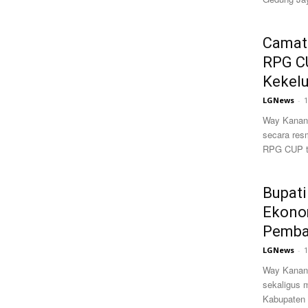
Camat
RPG C
Kekel
LGNews
-
1
Way Kanan,
secara res
RPG CUP ti
Bupat
Ekonom
Pemba
LGNews
-
1
Way Kanan
sekaligus 
Kabupaten 