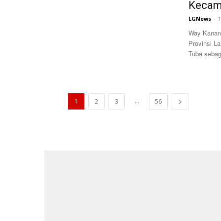
Kecam
LGNews
-
1
Way Kanan
Provinsi L
Tuba sebag
...
1
2
3
56