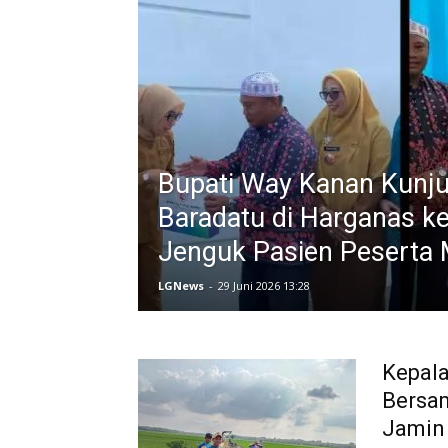
Bupati Way Kanan Kunj
Baradatu di Harganas ke
Jenguk Pasien Pesert
LGNews
-
29 Juni 2026 13:28
Kepal
Bersam
Jamin A