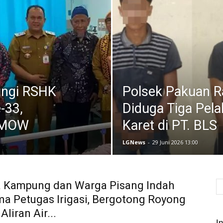
News
ungi RSHK
Polsek Pakuan 
-33,
Diduga Tiga Pela
a MOW
Karet di PT. BLS
LGNews
-
29 Juni 2026 13:00
a Kampung dan Warga Pisang Indah
a Petugas Irigasi, Bergotong Royong
liran Air...
In