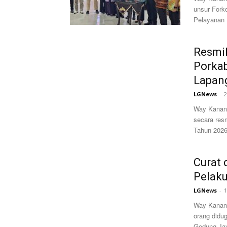
unsur Fork
Pelayanan 
Resmi
Porkab
Lapang
LGNews
-
2
Way Kanan,
secara res
Tahun 2026
Curat 
Pelaku
LGNews
-
1
Way Kanan,
orang didu
Gedung Jay