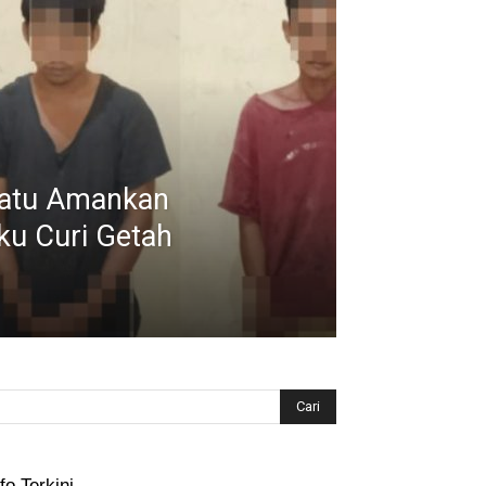
Ratu Amankan
ku Curi Getah
fo Terkini