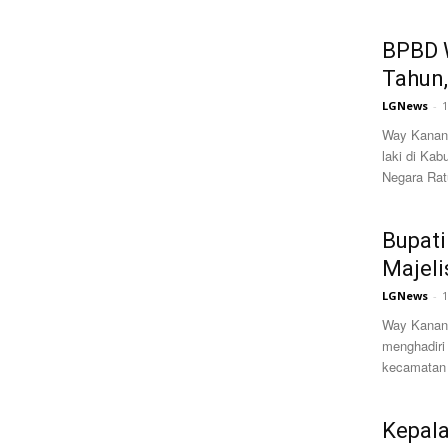
BPBD 
Tahun,
LGNews
-
1
Way Kanan,
laki di Ka
Negara Rat
Bupat
Majeli
LGNews
-
1
Way Kanan,
menghadiri
kecamatan 
Kepala