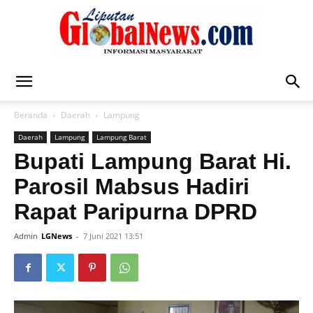
Liputan
Beranda
Daerah
Lampung
Daerah
Lampung
Lampung Barat
Global
Bupati Lampung Barat Hi.
Parosil Mabsus Hadiri
Rapat Paripurna DPRD
News
Admin
LGNews
-
7 Juni 2021 13:51