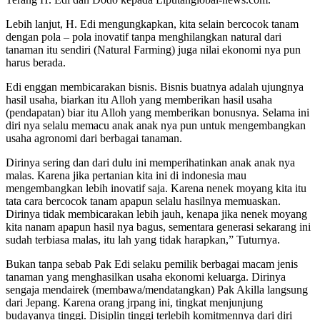
Lebih lanjut, H. Edi mengungkapkan, kita selain bercocok tanam
dengan pola – pola inovatif tanpa menghilangkan natural dari
tanaman itu sendiri (Natural Farming) juga nilai ekonomi nya pun
harus berada.
Edi enggan membicarakan bisnis. Bisnis buatnya adalah ujungnya
hasil usaha, biarkan itu Alloh yang memberikan hasil usaha
(pendapatan) biar itu Alloh yang memberikan bonusnya. Selama ini
diri nya selalu memacu anak anak nya pun untuk mengembangkan
usaha agronomi dari berbagai tanaman.
Dirinya sering dan dari dulu ini memperihatinkan anak anak nya
malas. Karena jika pertanian kita ini di indonesia mau
mengembangkan lebih inovatif saja. Karena nenek moyang kita itu
tata cara bercocok tanam apapun selalu hasilnya memuaskan.
Dirinya tidak membicarakan lebih jauh, kenapa jika nenek moyang
kita nanam apapun hasil nya bagus, sementara generasi sekarang ini
sudah terbiasa malas, itu lah yang tidak harapkan,” Tuturnya.
Bukan tanpa sebab Pak Edi selaku pemilik berbagai macam jenis
tanaman yang menghasilkan usaha ekonomi keluarga. Dirinya
sengaja mendairek (membawa/mendatangkan) Pak Akilla langsung
dari Jepang. Karena orang jrpang ini, tingkat menjunjung
budayanya tinggi. Disiplin tinggi terlebih komitmennya dari diri