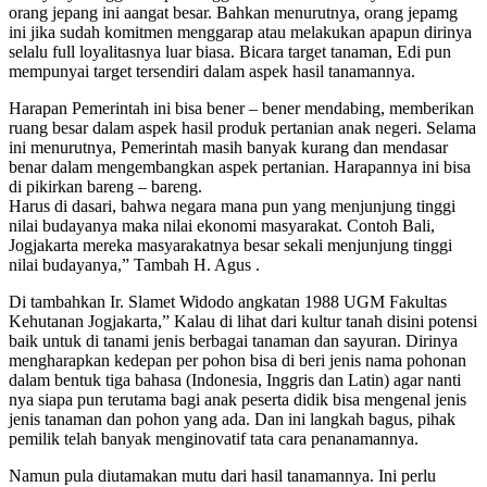
orang jepang ini aangat besar. Bahkan menurutnya, orang jepamg
ini jika sudah komitmen menggarap atau melakukan apapun dirinya
selalu full loyalitasnya luar biasa. Bicara target tanaman, Edi pun
mempunyai target tersendiri dalam aspek hasil tanamannya.
Harapan Pemerintah ini bisa bener – bener mendabing, memberikan
ruang besar dalam aspek hasil produk pertanian anak negeri. Selama
ini menurutnya, Pemerintah masih banyak kurang dan mendasar
benar dalam mengembangkan aspek pertanian. Harapannya ini bisa
di pikirkan bareng – bareng.
Harus di dasari, bahwa negara mana pun yang menjunjung tinggi
nilai budayanya maka nilai ekonomi masyarakat. Contoh Bali,
Jogjakarta mereka masyarakatnya besar sekali menjunjung tinggi
nilai budayanya,” Tambah H. Agus .
Di tambahkan Ir. Slamet Widodo angkatan 1988 UGM Fakultas
Kehutanan Jogjakarta,” Kalau di lihat dari kultur tanah disini potensi
baik untuk di tanami jenis berbagai tanaman dan sayuran. Dirinya
mengharapkan kedepan per pohon bisa di beri jenis nama pohonan
dalam bentuk tiga bahasa (Indonesia, Inggris dan Latin) agar nanti
nya siapa pun terutama bagi anak peserta didik bisa mengenal jenis
jenis tanaman dan pohon yang ada. Dan ini langkah bagus, pihak
pemilik telah banyak menginovatif tata cara penanamannya.
Namun pula diutamakan mutu dari hasil tanamannya. Ini perlu