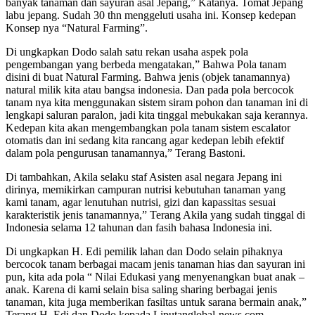
banyak tanaman dan sayuran asal Jepang,” Katanya. Tomat Jepang
labu jepang. Sudah 30 thn menggeluti usaha ini. Konsep kedepan
Konsep nya “Natural Farming”.
Di ungkapkan Dodo salah satu rekan usaha aspek pola
pengembangan yang berbeda mengatakan,” Bahwa Pola tanam
disini di buat Natural Farming. Bahwa jenis (objek tanamannya)
natural milik kita atau bangsa indonesia. Dan pada pola bercocok
tanam nya kita menggunakan sistem siram pohon dan tanaman ini di
lengkapi saluran paralon, jadi kita tinggal mebukakan saja kerannya.
Kedepan kita akan mengembangkan pola tanam sistem escalator
otomatis dan ini sedang kita rancang agar kedepan lebih efektif
dalam pola pengurusan tanamannya,” Terang Bastoni.
Di tambahkan, Akila selaku staf Asisten asal negara Jepang ini
dirinya, memikirkan campuran nutrisi kebutuhan tanaman yang
kami tanam, agar lenutuhan nutrisi, gizi dan kapassitas sesuai
karakteristik jenis tanamannya,” Terang Akila yang sudah tinggal di
Indonesia selama 12 tahunan dan fasih bahasa Indonesia ini.
Di ungkapkan H. Edi pemilik lahan dan Dodo selain pihaknya
bercocok tanam berbagai macam jenis tanaman hias dan sayuran ini
pun, kita ada pola “ Nilai Edukasi yang menyenangkan buat anak –
anak. Karena di kami selain bisa saling sharing berbagai jenis
tanaman, kita juga memberikan fasiltas untuk sarana bermain anak,”
Terang H. Edi dan Dodo kepada Liputanglobal-news.com.