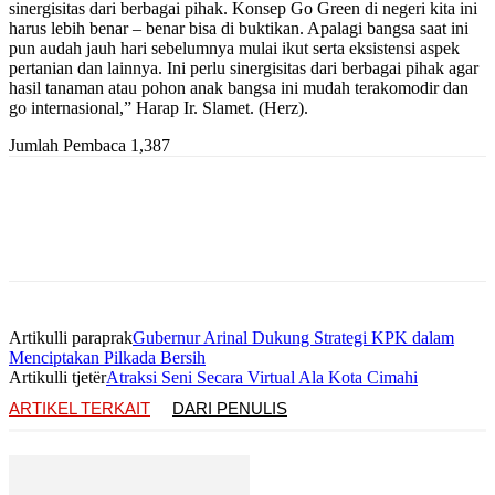
sinergisitas dari berbagai pihak. Konsep Go Green di negeri kita ini
harus lebih benar – benar bisa di buktikan. Apalagi bangsa saat ini
pun audah jauh hari sebelumnya mulai ikut serta eksistensi aspek
pertanian dan lainnya. Ini perlu sinergisitas dari berbagai pihak agar
hasil tanaman atau pohon anak bangsa ini mudah terakomodir dan
go internasional,” Harap Ir. Slamet. (Herz).
Jumlah Pembaca
1,387
Artikulli paraprak
Gubernur Arinal Dukung Strategi KPK dalam
Menciptakan Pilkada Bersih
Artikulli tjetër
Atraksi Seni Secara Virtual Ala Kota Cimahi
ARTIKEL TERKAIT
DARI PENULIS