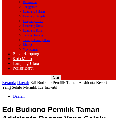
Pesawaran
Tanggamus
Lampung Selatan
Lampung Tengah
Lampung Timur
Lampung Utara
Lampung Barat
Tulang Bawang
Tulang Bawang Barat
Mesuji
Way Kanan
Bandarlampung
Kota Metro
Lampung Utara
Pesisir Barat
Beranda
Daerah
Edi Budiono Pemilik Taman Addrienta Resort
Yang Selalu Memilik Ide Inovatif
Daerah
Edi Budiono Pemilik Taman