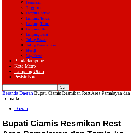
Pesawaran
Tanggamus
Lampung Selatan
Lampung Tengah
Lampung Timur
Lampung Utara
Lampung Barat
Tulang Bawang
Tulang Bawang Barat
Mesuji
Way Kanan
Bandarlampung
Kota Metro
Lampung Utara
Pesisir Barat
Beranda
Daerah
Bupati Ciamis Resmikan Rest Area Pamalayan dan
Tomia-ko
Daerah
Bupati Ciamis Resmikan Rest