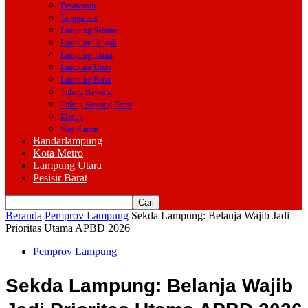
Pesawaran
Tanggamus
Lampung Selatan
Lampung Tengah
Lampung Timur
Lampung Utara
Lampung Barat
Tulang Bawang
Tulang Bawang Barat
Mesuji
Way Kanan
Bandarlampung
Kota Metro
Lampung Utara
Pesisir Barat
Beranda
Pemprov Lampung
Sekda Lampung: Belanja Wajib Jadi
Prioritas Utama APBD 2026
Pemprov Lampung
Sekda Lampung: Belanja Wajib