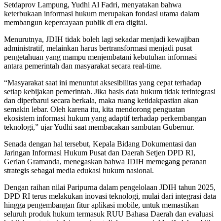
Setdaprov Lampung, Yudhi Al Fadri, menyatakan bahwa
keterbukaan informasi hukum merupakan fondasi utama dalam
membangun kepercayaan publik di era digital.
Menurutnya, JDIH tidak boleh lagi sekadar menjadi kewajiban
administratif, melainkan harus bertransformasi menjadi pusat
pengetahuan yang mampu menjembatani kebutuhan informasi
antara pemerintah dan masyarakat secara real-time.
“Masyarakat saat ini menuntut aksesibilitas yang cepat terhadap
setiap kebijakan pemerintah. Jika basis data hukum tidak terintegrasi
dan diperbarui secara berkala, maka ruang ketidakpastian akan
semakin lebar. Oleh karena itu, kita mendorong penguatan
ekosistem informasi hukum yang adaptif terhadap perkembangan
teknologi,” ujar Yudhi saat membacakan sambutan Gubernur.
Senada dengan hal tersebut, Kepala Bidang Dokumentasi dan
Jaringan Informasi Hukum Pusat dan Daerah Setjen DPD RI,
Gerlan Gramanda, menegaskan bahwa JDIH memegang peranan
strategis sebagai media edukasi hukum nasional.
Dengan raihan nilai Paripurna dalam pengelolaan JDIH tahun 2025,
DPD RI terus melakukan inovasi teknologi, mulai dari integrasi data
hingga pengembangan fitur aplikasi mobile, untuk memastikan
seluruh produk hukum termasuk RUU Bahasa Daerah dan evaluasi