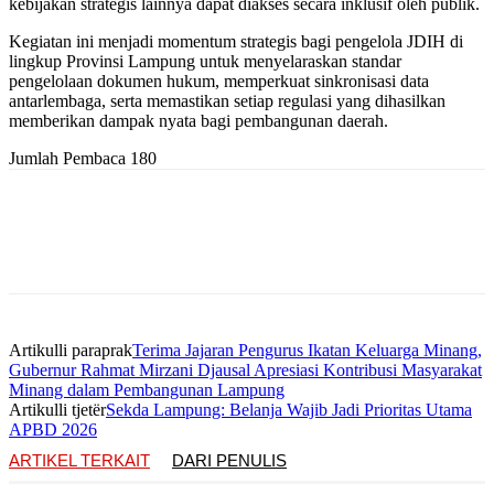
kebijakan strategis lainnya dapat diakses secara inklusif oleh publik.
Kegiatan ini menjadi momentum strategis bagi pengelola JDIH di
lingkup Provinsi Lampung untuk menyelaraskan standar
pengelolaan dokumen hukum, memperkuat sinkronisasi data
antarlembaga, serta memastikan setiap regulasi yang dihasilkan
memberikan dampak nyata bagi pembangunan daerah.
Jumlah Pembaca
180
Artikulli paraprak
Terima Jajaran Pengurus Ikatan Keluarga Minang,
Gubernur Rahmat Mirzani Djausal Apresiasi Kontribusi Masyarakat
Minang dalam Pembangunan Lampung
Artikulli tjetër
Sekda Lampung: Belanja Wajib Jadi Prioritas Utama
APBD 2026
ARTIKEL TERKAIT
DARI PENULIS