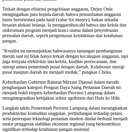
​Terkait dengan efisiensi pengelolaan anggaran, Dirjen Otda
mengingatkan para kepala daerah bahwa pemanfaatan anggaran
harus berorientasi pada hasil (value for money), bukan sekadar
besaran alokasi belanja. Ia menggarisbawahi bahwa tata kelola dan
sinkronisasi program menjadi kunci utama dalam penyelesaian
persoalan daerah, seperti pengentasan kemiskinan dan ketahanan
pangan.
​”Kondisi ini menunjukkan bahwasanya tantangan pembangunan
daerah saat ini tidak hanya terkait dengan kecukupan anggaran, tapi
juga ternyata efektivitas tata kelola, kualitas perencanaan, dan
sinergi antara pemerintah pusat dengan daerah. Kolaborasi sinergi
pusat maupun daerah itu menjadi mutlak,” pungkas Cheka.
​Keberhasilan Gubernur Rahmat Mirzani Djausal dalam meraih
penghargaan kategori Penguat Daya Saing Pertanian Daerah ini
menjadi bukti empiris keberhasilan Provinsi Lampung dalam
mengintegrasikan kebijakan sektor agribisnis dari Hulu ke Hilir.
Langkah taktis Pemerintah Provinsi Lampung dalam meningkatkan
produktivitas komoditas unggulan, perlindungan terhadap petani,
serta penerapan teknologi pertanian modern dinilai berhasil menjadi
motor penggerak stabilitas ekonomi regional yang berkontribusi
signifikan terhadap ketahanan pangan nasional.