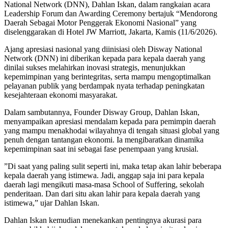
National Network (DNN), Dahlan Iskan, dalam rangkaian acara
Leadership Forum dan Awarding Ceremony bertajuk “Mendorong
Daerah Sebagai Motor Penggerak Ekonomi Nasional” yang
diselenggarakan di Hotel JW Marriott, Jakarta, Kamis (11/6/2026).
​Ajang apresiasi nasional yang diinisiasi oleh Disway National
Network (DNN) ini diberikan kepada para kepala daerah yang
dinilai sukses melahirkan inovasi strategis, menunjukkan
kepemimpinan yang berintegritas, serta mampu mengoptimalkan
pelayanan publik yang berdampak nyata terhadap peningkatan
kesejahteraan ekonomi masyarakat.
​Dalam sambutannya, Founder Disway Group, Dahlan Iskan,
menyampaikan apresiasi mendalam kepada para pemimpin daerah
yang mampu menakhodai wilayahnya di tengah situasi global yang
penuh dengan tantangan ekonomi. Ia mengibaratkan dinamika
kepemimpinan saat ini sebagai fase penempaan yang krusial.
​”Di saat yang paling sulit seperti ini, maka tetap akan lahir beberapa
kepala daerah yang istimewa. Jadi, anggap saja ini para kepala
daerah lagi mengikuti masa-masa School of Suffering, sekolah
penderitaan. Dan dari situ akan lahir para kepala daerah yang
istimewa,” ujar Dahlan Iskan.
Dahlan Iskan kemudian menekankan pentingnya akurasi para