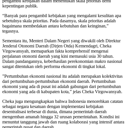
pengambil kebijakan dalam menentukan skala prioritas demi
kepentingan publik.
“Banyak para pengambil kebijakan yang mengalami kesulitan apa
sebetulnya skala prioritas. Pada dasarnya, skala prioritas adalah
bagaimana membedakan antara kebutuhan dan keinginan,”
tegasnya.
​Sementara itu, Menteri Dalam Negeri yang diwakili oleh Direktur
Jenderal Otonomi Daerah (Dirjen Otda) Kemendagri, Cheka
Virgowansyah, memaparkan fakta komprehensif mengenai
perjalanan otonomi daerah yang kini memasuki usia 30 tahun.
Dalam pandangannya, keberhasilan perekonomian makro nasional
sangat ditentukan oleh performa ekonomi di tingkat lokal.
​”Pertumbuhan ekonomi nasional itu adalah merupakan kolektivitas
dari pertumbuhan-pertumbuhan ekonomi daerah. Pertumbuhan
ekonomi yang ada di pusat ini adalah gabungan dari pertumbuhan
ekonomi yang ada di kabupaten kota,” jelas Cheka Virgowansyah.
​Cheka juga mengungkapkan bahwa Indonesia menorehkan catatan
sebagai negara kesatuan dengan implementasi kebijakan
desentralisasi terbesar di dunia, dimana pemerintah daerah
mengemban amanah hingga 32 urusan pemerintahan. Kondisi ini
menuntut tanggung jawab dan ruang kolaborasi yang intensif antara
pemerintah pusat dan daerah.