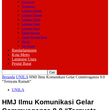
Pesawaran
Tanggamus
Lampung Selatan
Lampung Tengah
Lampung Timur
Lampung Utara
Lampung Barat
Tulang Bawang
Tulang Bawang Barat
Mesuji
Way Kanan
Bandarlampung
Kota Metro
Lampung Utara
Pesisir Barat
Beranda
UNILA
HMJ Ilmu Komunikasi Gelar Commvaganza 9.0
“Ternyata Rumah”
UNILA
HMJ Ilmu Komunikasi Gelar