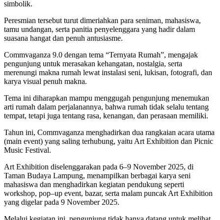
simbolik.
Peresmian tersebut turut dimeriahkan para seniman, mahasiswa,
tamu undangan, serta panitia penyelenggara yang hadir dalam
suasana hangat dan penuh antusiasme.
Commvaganza 9.0 dengan tema “Ternyata Rumah”, mengajak
pengunjung untuk merasakan kehangatan, nostalgia, serta
merenungi makna rumah lewat instalasi seni, lukisan, fotografi, dan
karya visual penuh makna.
Tema ini diharapkan mampu menggugah pengunjung menemukan
arti rumah dalam perjalanannya, bahwa rumah tidak selalu tentang
tempat, tetapi juga tentang rasa, kenangan, dan perasaan memiliki.
Tahun ini, Commvaganza menghadirkan dua rangkaian acara utama
(main event) yang saling terhubung, yaitu Art Exhibition dan Picnic
Music Festival.
Art Exhibition diselenggarakan pada 6–9 November 2025, di
Taman Budaya Lampung, menampilkan berbagai karya seni
mahasiswa dan menghadirkan kegiatan pendukung seperti
workshop, pop–up event, bazar, serta malam puncak Art Exhibition
yang digelar pada 9 November 2025.
Melalui kegiatan ini, pengunjung tidak hanya datang untuk melihat