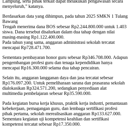
Lampung, serta pihak terkait dapat melakukan pengawasan secara
menyeluruh,” katanya.
Berdasarkan data yang dihimpun, pada tahun 2025 SMKN 1 Tulang
Bawang
Tengah menerima dana BOS sebesar Rp2.244.800.000 untuk 1.403
siswa. Dana tersebut disalurkan dalam dua tahap dengan nilai
masing-masing Rp1.122.400.000.
Pada tahun yang sama, anggaran administrasi sekolah tercatat
mencapai Rp728.471.700.
Sementara pembayaran honor guru sebesar Rp346.708.000. Adapun
pengembangan profesi guru dan tenaga kependidikan hanya
mencapai Rp16.300.000 selama dua tahap pencairan.
Selain itu, anggaran langganan daya dan jasa tercatat sebesar
Rp176.097.200. Untuk pemeliharaan sarana dan prasarana sekolah
dialokasikan Rp324.571.200, sedangkan penyediaan alat
multimedia pembelajaran sebesar Rp35.590.000.
Pada kegiatan bursa kerja khusus, praktik kerja industri, pemantauan
kebekerjaan, pemagangan guru, dan lembaga sertifikasi profesi
pihak pertama, sekolah merealisasikan anggaran Rp133.627.000.
Sementara kegiatan uji kompetensi keahlian dan sertifikasi
kompetensi tercatat sebesar Rp17.350.000.