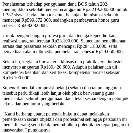
Penelusuran terhadap penggunaan dana BOS tahun 2024
menunjukkan sekolah menerima anggaran Rp2.219.200.000 untuk
1.387 siswa. Pada tahun tersebut, belanja administrasi sekolah
mencapai Rp599.872.000, sedangkan pembayaran honor guru
sebesar Rp608.682.000.
Untuk pengembangan profesi guru dan tenaga kependidikan,
realisasi anggaran tercatat Rp23.100.000. Sementara pemeliharaan
sarana dan prasarana sekolah mencapai Rp284.183.000, serta
penyediaan alat multimedia pembelajaran sebesar Rp59.050.000.
Selain itu, kegiatan bursa kerja khusus dan praktik kerja industri
menyerap anggaran Rp189.420.600. Adapun pelaksanaan uji
kompetensi keahlian dan sertifikasi kompetensi tercatat sebesar
Rp16.100.000.
Suhendri menilai komposisi belanja selama dua tahun anggaran
tersebut perlu dikaji lebih lanjut oleh pihak berwenang guna
memastikan seluruh penggunaan dana telah sesuai dengan petunjuk
teknis dan peraturan yang berlaku.
“Kami berharap aparat penegak hukum dapat melakukan
pemeriksaan secara objektif dan profesional sehingga persoalan ini
menjadi terang serta tidak menimbulkan polemik berkepanjangan di
masyarakat,” pungkasnya.