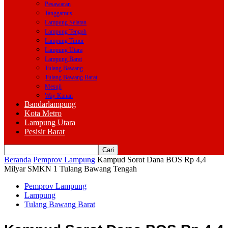
Pesawaran
Tanggamus
Lampung Selatan
Lampung Tengah
Lampung Timur
Lampung Utara
Lampung Barat
Tulang Bawang
Tulang Bawang Barat
Mesuji
Way Kanan
Bandarlampung
Kota Metro
Lampung Utara
Pesisir Barat
Beranda
Pemprov Lampung
Kampud Sorot Dana BOS Rp 4,4
Milyar SMKN 1 Tulang Bawang Tengah
Pemprov Lampung
Lampung
Tulang Bawang Barat