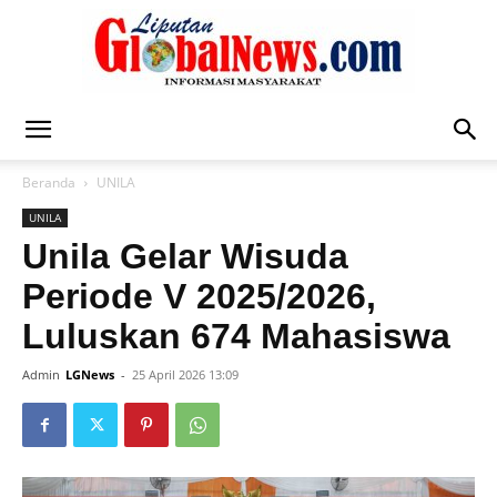
Liputan
Beranda
UNILA
UNILA
Global
Unila Gelar Wisuda
Periode V 2025/2026,
Luluskan 674 Mahasiswa
News
Admin
LGNews
-
25 April 2026 13:09