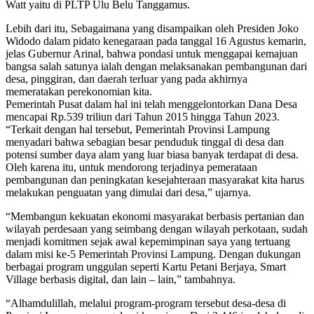
Watt yaitu di PLTP Ulu Belu Tanggamus.
Lebih dari itu, Sebagaimana yang disampaikan oleh Presiden Joko
Widodo dalam pidato kenegaraan pada tanggal 16 Agustus kemarin,
jelas Gubernur Arinal, bahwa pondasi untuk menggapai kemajuan
bangsa salah satunya ialah dengan melaksanakan pembangunan dari
desa, pinggiran, dan daerah terluar yang pada akhirnya
memeratakan perekonomian kita.
Pemerintah Pusat dalam hal ini telah menggelontorkan Dana Desa
mencapai Rp.539 triliun dari Tahun 2015 hingga Tahun 2023.
“Terkait dengan hal tersebut, Pemerintah Provinsi Lampung
menyadari bahwa sebagian besar penduduk tinggal di desa dan
potensi sumber daya alam yang luar biasa banyak terdapat di desa.
Oleh karena itu, untuk mendorong terjadinya pemerataan
pembangunan dan peningkatan kesejahteraan masyarakat kita harus
melakukan penguatan yang dimulai dari desa,” ujarnya.
“Membangun kekuatan ekonomi masyarakat berbasis pertanian dan
wilayah perdesaan yang seimbang dengan wilayah perkotaan, sudah
menjadi komitmen sejak awal kepemimpinan saya yang tertuang
dalam misi ke-5 Pemerintah Provinsi Lampung. Dengan dukungan
berbagai program unggulan seperti Kartu Petani Berjaya, Smart
Village berbasis digital, dan lain – lain,” tambahnya.
“Alhamdulillah, melalui program-program tersebut desa-desa di