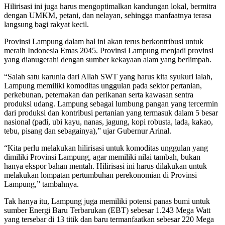
Hilirisasi ini juga harus mengoptimalkan kandungan lokal, bermitra
dengan UMKM, petani, dan nelayan, sehingga manfaatnya terasa
langsung bagi rakyat kecil.
Provinsi Lampung dalam hal ini akan terus berkontribusi untuk
meraih Indonesia Emas 2045. Provinsi Lampung menjadi provinsi
yang dianugerahi dengan sumber kekayaan alam yang berlimpah.
“Salah satu karunia dari Allah SWT yang harus kita syukuri ialah,
Lampung memiliki komoditas unggulan pada sektor pertanian,
perkebunan, peternakan dan perikanan serta kawasan sentra
produksi udang. Lampung sebagai lumbung pangan yang tercermin
dari produksi dan kontribusi pertanian yang termasuk dalam 5 besar
nasional (padi, ubi kayu, nanas, jagung, kopi robusta, lada, kakao,
tebu, pisang dan sebagainya),” ujar Gubernur Arinal.
“Kita perlu melakukan hilirisasi untuk komoditas unggulan yang
dimiliki Provinsi Lampung, agar memiliki nilai tambah, bukan
hanya ekspor bahan mentah. Hilirisasi ini harus dilakukan untuk
melakukan lompatan pertumbuhan perekonomian di Provinsi
Lampung,” tambahnya.
Tak hanya itu, Lampung juga memiliki potensi panas bumi untuk
sumber Energi Baru Terbarukan (EBT) sebesar 1.243 Mega Watt
yang tersebar di 13 titik dan baru termanfaatkan sebesar 220 Mega