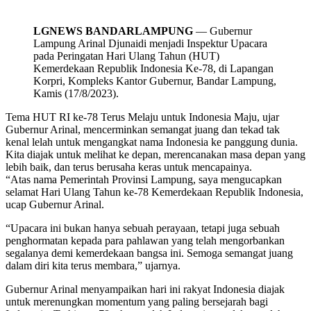
LGNEWS BANDARLAMPUNG
— Gubernur
Lampung Arinal Djunaidi menjadi Inspektur Upacara
pada Peringatan Hari Ulang Tahun (HUT)
Kemerdekaan Republik Indonesia Ke-78, di Lapangan
Korpri, Kompleks Kantor Gubernur, Bandar Lampung,
Kamis (17/8/2023).
Tema HUT RI ke-78 Terus Melaju untuk Indonesia Maju, ujar
Gubernur Arinal, mencerminkan semangat juang dan tekad tak
kenal lelah untuk mengangkat nama Indonesia ke panggung dunia.
Kita diajak untuk melihat ke depan, merencanakan masa depan yang
lebih baik, dan terus berusaha keras untuk mencapainya.
“Atas nama Pemerintah Provinsi Lampung, saya mengucapkan
selamat Hari Ulang Tahun ke-78 Kemerdekaan Republik Indonesia,
ucap Gubernur Arinal.
“Upacara ini bukan hanya sebuah perayaan, tetapi juga sebuah
penghormatan kepada para pahlawan yang telah mengorbankan
segalanya demi kemerdekaan bangsa ini. Semoga semangat juang
dalam diri kita terus membara,” ujarnya.
Gubernur Arinal menyampaikan hari ini rakyat Indonesia diajak
untuk merenungkan momentum yang paling bersejarah bagi