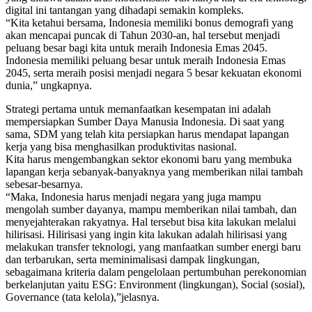
digital ini tantangan yang dihadapi semakin kompleks.
“Kita ketahui bersama, Indonesia memiliki bonus demografi yang
akan mencapai puncak di Tahun 2030-an, hal tersebut menjadi
peluang besar bagi kita untuk meraih Indonesia Emas 2045.
Indonesia memiliki peluang besar untuk meraih Indonesia Emas
2045, serta meraih posisi menjadi negara 5 besar kekuatan ekonomi
dunia,” ungkapnya.
Strategi pertama untuk memanfaatkan kesempatan ini adalah
mempersiapkan Sumber Daya Manusia Indonesia. Di saat yang
sama, SDM yang telah kita persiapkan harus mendapat lapangan
kerja yang bisa menghasilkan produktivitas nasional.
Kita harus mengembangkan sektor ekonomi baru yang membuka
lapangan kerja sebanyak-banyaknya yang memberikan nilai tambah
sebesar-besarnya.
“Maka, Indonesia harus menjadi negara yang juga mampu
mengolah sumber dayanya, mampu memberikan nilai tambah, dan
menyejahterakan rakyatnya. Hal tersebut bisa kita lakukan melalui
hilirisasi. Hilirisasi yang ingin kita lakukan adalah hilirisasi yang
melakukan transfer teknologi, yang manfaatkan sumber energi baru
dan terbarukan, serta meminimalisasi dampak lingkungan,
sebagaimana kriteria dalam pengelolaan pertumbuhan perekonomian
berkelanjutan yaitu ESG: Environment (lingkungan), Social (sosial),
Governance (tata kelola),”jelasnya.