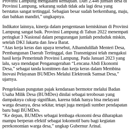
Provinsi Lampung mengalami kemajuan. Dari 2.446 jumlah desa di
Provinsi Lampung, sekarang sudah tidak ada lagi desa yang
berstatus sangat tertinggal. Sebagian besar sudah berkembang, maju,
dan bahkan mandiri,” ungkapnya.
Indikator lainnya, kinerja dalam pengentasan kemiskinan di Provinsi
Lampung sangat baik. Provinsi Lampung di Tahun 2022 menempati
peringkat 3 Nasional dalam pengurangan jumlah penduduk miskin,
setelah DKI Jakarta dan Jawa Barat.
“Atas kerja keras dan upaya tersebut, Alhamdulillah Menteri Desa,
Pembangunan Daerah Tertinggal, dan Transmigrasi telah mengakui
hasil kerja Pemerintah Provinsi Lampung. Pada Januari 2023 yang
lalu, saya mendapat Penganugerahan “Lencana Abdi Ekonomi
Desa,” sebagai tanda komitmen dan kerja keras dalam Membina
Inovasi Pelayanan BUMDes Melalui Elektronik Samsat Desa,”
ujarnya.
Pengelolaan pungutan pajak kendaraan bermotor melalui Badan
Usaha Milik Desa (BUMDes) dinilai sebagai terobosan yang
dampaknya cukup signifikan, karena tidak hanya bisa melayani
warga desanya, desa sekitar, tetapi juga menjadi sumber pendapatan
baru bagi BUMDes.
“Ke depan, BUMDes sebagai lembaga ekonomi desa diharapkan
mampu berperan efektif sebagai lokomotif baru bagi kegiatan
perekonomian warga desa,” ungkap Gubernur Arinal.