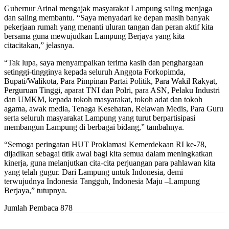
Gubernur Arinal mengajak masyarakat Lampung saling menjaga
dan saling membantu. “Saya menyadari ke depan masih banyak
pekerjaan rumah yang menanti uluran tangan dan peran aktif kita
bersama guna mewujudkan Lampung Berjaya yang kita
citacitakan,” jelasnya.
“Tak lupa, saya menyampaikan terima kasih dan penghargaan
setinggi-tingginya kepada seluruh Anggota Forkopimda,
Bupati/Walikota, Para Pimpinan Partai Politik, Para Wakil Rakyat,
Perguruan Tinggi, aparat TNI dan Polri, para ASN, Pelaku Industri
dan UMKM, kepada tokoh masyarakat, tokoh adat dan tokoh
agama, awak media, Tenaga Kesehatan, Relawan Medis, Para Guru
serta seluruh masyarakat Lampung yang turut berpartisipasi
membangun Lampung di berbagai bidang,” tambahnya.
“Semoga peringatan HUT Proklamasi Kemerdekaan RI ke-78,
dijadikan sebagai titik awal bagi kita semua dalam meningkatkan
kinerja, guna melanjutkan cita-cita perjuangan para pahlawan kita
yang telah gugur. Dari Lampung untuk Indonesia, demi
terwujudnya Indonesia Tangguh, Indonesia Maju –Lampung
Berjaya,” tutupnya.
Jumlah Pembaca
878