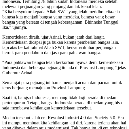
Indonesia. Terhitung 78 tahun sudah Indonesia merdeka setelah
melewati perjuangan yang panjang dan tak kenal lelah.
“Kita bersyukur kepada Allah SWT yang telah meridhoi cita-cita
bangsa kita menjadi bangsa yang merdeka, bangsa yang besar,
bangsa yang bersatu di tengah keberagaman, Bhinneka Tunggal
Ika,” ujarnya.
Kemerdekaan diraih, ujar Arinal, bukan jatuh dari langit.
Kemerdekaan dicapai juga bukan karena pemberian bangsa lain,
tapi atas berkat rahmat Allah SWT, bersama ikhtiar perjuangan
heroik para pendahulu dan jasa para pahlawan bangsa.
“Para pahlawan bangsa telah berkorban nyawa demi kemerdekaan
Indonesia dan beberapa pejuang itu ada di Provinsi Lampung,” jelas
Gubernur Arinal.
Semangat para pejuang ini harus menjadi acuan dan pacuan untuk
terus berjuang memajukan Provinsi Lampung.
Saat ini, bangsa Indonesia, memang tidak lagi berada di medan
pertempuran. Tetapi, bangsa Indonesia berada di medan yang bisa
saja membawa kehilangan kemerdekaan tersebut.
Medan tersebut ialah era Revolusi Industri 4.0 dan Society 5.0. Era
ini mampu membuat kita kehilangan jati diri, karena terlena akan hal
yang dibawa dalam arus modernisasi. Tak hanya itu, di era teknologi