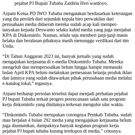
pejabat PJ Bupati Tubaba Zaidiria Heri wardoyo.
Arpani Ketua PD IWO Tubaba mengatakan berdasarkan keterangan
yang dia peroleh dari sejumlah kepala biro perwakilan dari
perusahaan media didaerah mereka sudah acap kali memper-
tanyakan kepada Deswanto selaku kabid media yang juga menjabat
KPA di Diskominfo. Namun, selalu saja memberi janji-janji manis
belaka dan beralasan pihaknya masih menunggu verifikasi dari tim
Unila.
“Di Tahun Anggaran 2023 ini, banyak jurnalis yang sudah
mengajukan kerjasama di e-media Diskominfo Tubaba. Mereka
mengeluh dan mempersoalkan belum hingga hampir memasuki
bulan April KPA belum melakukan pemesanan belanja produk iklan
dan lainnya yang sudah ditawarkan pihak perusahaan media melalui
e-katalog lokal,” tegasnya.
Arpani berharap persolan tersebut dapat menjadi perhatian pejabat
PJ bupati Tubaba terkait progres perencanaan salah satu program
kerja diskominfo yang dinilainya terkesan mengulur ulur waktu.
“Diskominfo Tubaba merupakan corongnya Pemkab Tubaba, sudah
mau berjalan 4 bulan 292 media yang mengajukan kerjasama belum
juga diumumkan, dampaknya banyak kegiatan program kerja
pejabat PJ bupati tubaba kurang terekspos di media,” cetusnya.