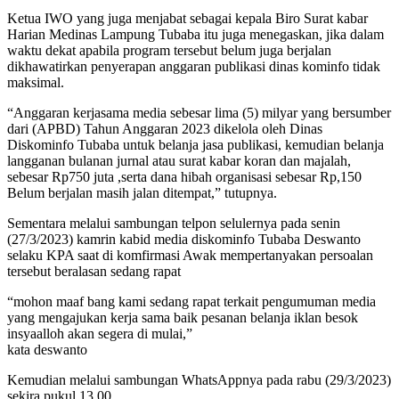
Ketua IWO yang juga menjabat sebagai kepala Biro Surat kabar
Harian Medinas Lampung Tubaba itu juga menegaskan, jika dalam
waktu dekat apabila program tersebut belum juga berjalan
dikhawatirkan penyerapan anggaran publikasi dinas kominfo tidak
maksimal.
“Anggaran kerjasama media sebesar lima (5) milyar yang bersumber
dari (APBD) Tahun Anggaran 2023 dikelola oleh Dinas
Diskominfo Tubaba untuk belanja jasa publikasi, kemudian belanja
langganan bulanan jurnal atau surat kabar koran dan majalah,
sebesar Rp750 juta ,serta dana hibah organisasi sebesar Rp,150
Belum berjalan masih jalan ditempat,” tutupnya.
Sementara melalui sambungan telpon selulernya pada senin
(27/3/2023) kamrin kabid media diskominfo Tubaba Deswanto
selaku KPA saat di komfirmasi Awak mempertanyakan persoalan
tersebut beralasan sedang rapat
“mohon maaf bang kami sedang rapat terkait pengumuman media
yang mengajukan kerja sama baik pesanan belanja iklan besok
insyaalloh akan segera di mulai,”
kata deswanto
Kemudian melalui sambungan WhatsAppnya pada rabu (29/3/2023)
sekira pukul,13.00.