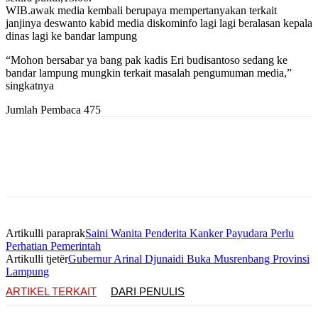
WIB.awak media kembali berupaya mempertanyakan terkait
janjinya deswanto kabid media diskominfo lagi lagi beralasan kepala
dinas lagi ke bandar lampung
“Mohon bersabar ya bang pak kadis Eri budisantoso sedang ke
bandar lampung mungkin terkait masalah pengumuman media,”
singkatnya
Jumlah Pembaca
475
Artikulli paraprak
Saini Wanita Penderita Kanker Payudara Perlu
Perhatian Pemerintah
Artikulli tjetër
Gubernur Arinal Djunaidi Buka Musrenbang Provinsi
Lampung
ARTIKEL TERKAIT
DARI PENULIS