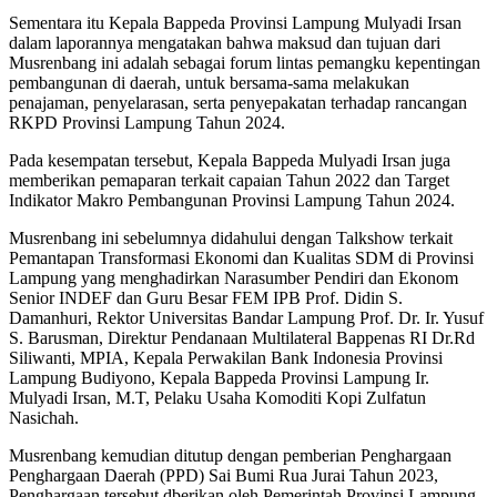
Sementara itu Kepala Bappeda Provinsi Lampung Mulyadi Irsan
dalam laporannya mengatakan bahwa maksud dan tujuan dari
Musrenbang ini adalah sebagai forum lintas pemangku kepentingan
pembangunan di daerah, untuk bersama-sama melakukan
penajaman, penyelarasan, serta penyepakatan terhadap rancangan
RKPD Provinsi Lampung Tahun 2024.
Pada kesempatan tersebut, Kepala Bappeda Mulyadi Irsan juga
memberikan pemaparan terkait capaian Tahun 2022 dan Target
Indikator Makro Pembangunan Provinsi Lampung Tahun 2024.
Musrenbang ini sebelumnya didahului dengan Talkshow terkait
Pemantapan Transformasi Ekonomi dan Kualitas SDM di Provinsi
Lampung yang menghadirkan Narasumber Pendiri dan Ekonom
Senior INDEF dan Guru Besar FEM IPB Prof. Didin S.
Damanhuri, Rektor Universitas Bandar Lampung Prof. Dr. Ir. Yusuf
S. Barusman, Direktur Pendanaan Multilateral Bappenas RI Dr.Rd
Siliwanti, MPIA, Kepala Perwakilan Bank Indonesia Provinsi
Lampung Budiyono, Kepala Bappeda Provinsi Lampung Ir.
Mulyadi Irsan, M.T, Pelaku Usaha Komoditi Kopi Zulfatun
Nasichah.
Musrenbang kemudian ditutup dengan pemberian Penghargaan
Penghargaan Daerah (PPD) Sai Bumi Rua Jurai Tahun 2023,
Penghargaan tersebut dberikan oleh Pemerintah Provinsi Lampung