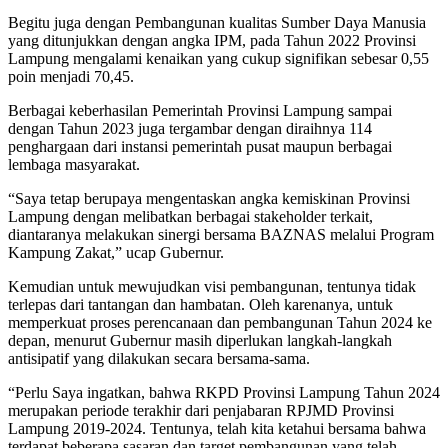
Begitu juga dengan Pembangunan kualitas Sumber Daya Manusia
yang ditunjukkan dengan angka IPM, pada Tahun 2022 Provinsi
Lampung mengalami kenaikan yang cukup signifikan sebesar 0,55
poin menjadi 70,45.
Berbagai keberhasilan Pemerintah Provinsi Lampung sampai
dengan Tahun 2023 juga tergambar dengan diraihnya 114
penghargaan dari instansi pemerintah pusat maupun berbagai
lembaga masyarakat.
“Saya tetap berupaya mengentaskan angka kemiskinan Provinsi
Lampung dengan melibatkan berbagai stakeholder terkait,
diantaranya melakukan sinergi bersama BAZNAS melalui Program
Kampung Zakat,” ucap Gubernur.
Kemudian untuk mewujudkan visi pembangunan, tentunya tidak
terlepas dari tantangan dan hambatan. Oleh karenanya, untuk
memperkuat proses perencanaan dan pembangunan Tahun 2024 ke
depan, menurut Gubernur masih diperlukan langkah-langkah
antisipatif yang dilakukan secara bersama-sama.
“Perlu Saya ingatkan, bahwa RKPD Provinsi Lampung Tahun 2024
merupakan periode terakhir dari penjabaran RPJMD Provinsi
Lampung 2019-2024. Tentunya, telah kita ketahui bersama bahwa
terdapat beberapa sasaran dan target pembangunan yang telah