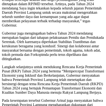
ditetapkan dalam RPJMD tersebut. Artinya, pada Tahun 2024
mendatang Saya ingin tekankan kepada seluruh jajaran Pemerintah
Daerah Provinsi Lampung untuk secara maksimal mengerahkan
seluruh sumber daya dan kemampuan yang ada agar dapat
memberikan pelayanan terbaik terhadap masyarakat,” tegas
Gubernur.
Gubernur juga mengingatkan bahwa Tahun 2024 mendatang
merupakan bagian dari tahapan pelaksanaan Pemilu dan Pemilukada
Serentak. Oleh karenanya diperlukan Stabilitas Trantibmas dan
kerukunan beragama yang kondusif. Sinergi dan kolaborasi antar
masyarakat bersama dengan pemerintah, tokoh agama, tokoh adat,
tokoh pemuda dan Forkopimda perlu terus dipelihara dan
ditingkatkan.
Langkah selanjutnya untuk mendukung Rencana Kerja Pemerintah
Pusat (RKP) Tahun 2024 yang bertema “Mempercepat Transformasi
Ekonomi yang Inklusif dan Berkelanjutan, Gubernur menyatakan
bahwa Pemerintah Provinsi Lampung telah menetapkan dan
bersinergi dengan tema Rencana Kerja Pemerintah Daerah (RKPD)
Tahun 2024 yang bertajuk Pemantapan Transformasi Ekonomi dan
Kualitas Sumber Daya Manusia menuju Rakyat Lampung Berjaya.
Pada kesempatan tersebut Gubernur Arinal juga menyatakan bahwa
Pemerintah Provinsi Lampung mengharapkan dukungan dari