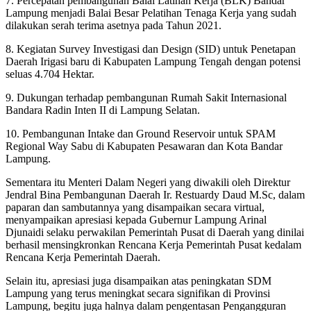
7. Percepatan pembangunan Balai Latihan Kerja (BLK) Bandar
Lampung menjadi Balai Besar Pelatihan Tenaga Kerja yang sudah
dilakukan serah terima asetnya pada Tahun 2021.
8. Kegiatan Survey Investigasi dan Design (SID) untuk Penetapan
Daerah Irigasi baru di Kabupaten Lampung Tengah dengan potensi
seluas 4.704 Hektar.
9. Dukungan terhadap pembangunan Rumah Sakit Internasional
Bandara Radin Inten II di Lampung Selatan.
10. Pembangunan Intake dan Ground Reservoir untuk SPAM
Regional Way Sabu di Kabupaten Pesawaran dan Kota Bandar
Lampung.
Sementara itu Menteri Dalam Negeri yang diwakili oleh Direktur
Jendral Bina Pembangunan Daerah Ir. Restuardy Daud M.Sc, dalam
paparan dan sambutannya yang disampaikan secara virtual,
menyampaikan apresiasi kepada Gubernur Lampung Arinal
Djunaidi selaku perwakilan Pemerintah Pusat di Daerah yang dinilai
berhasil mensingkronkan Rencana Kerja Pemerintah Pusat kedalam
Rencana Kerja Pemerintah Daerah.
Selain itu, apresiasi juga disampaikan atas peningkatan SDM
Lampung yang terus meningkat secara signifikan di Provinsi
Lampung, begitu juga halnya dalam pengentasan Pengangguran