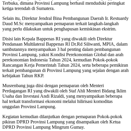
Terbuka, dimana Provinsi Lampung berhasil menduduki peringkat
ketiga terendah di Sumatera.
Selain itu, Direktur Jendral Bina Pembangunan Daerah Ir. Restuardy
Daud M.Sc menyampaikan pemaparan terkait langkah-langkah
yang perlu dilakukan untuk penghapusan kemiskinan ekstrim.
Disisi lain Kepala Bappenas RI yang diwakili oleh Direktur
Pendanaan Multilateral Bappenas RI Dr.Rd Siliwanti, MPIA, dalam
sambutannya menyampaikan 3 hal penting dalam pembangunan
Provinsi Lampung, yakni Kondisi Perekonomian Global dan arah
perekonomian Indonesia Tahun 2024, kemudian Pokok-pokok
Rancangan Kerja Pemerintah Tahun 2024, serta beberapa pemikiran
terkait pembangunan di Provinsi Lampung yang sejalan dengan arah
kebijakan Tahun RKP.
Musrenbang juga diisi dengan pemaparan oleh Menteri
Perdagangan RI yang diwakili oleh Staf Ahli Menteri Bidang Iklim
Usaha dan Investasi Andi Rizaldi, yang menyampaikan beberapa
hal terkait transformasi ekonomi melalui hilirisasi komoditas
unggulan Provinsi Lampung.
Kegiatan kemudian dilanjutkan dengan pemaparan Pokok-pokok
pikiran DPRD Provinsi Lampung yang disampaikan oleh Ketua
DPRD Provinsi Lampung Mingrum Gumay.