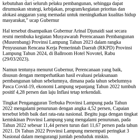
kebutuhan dari seluruh pelaku pembangunan, sehingga dapat
dirumuskan strategi, kebijakan, program/kegiatan prioritas dan
alokasi anggaran yang memadai untuk meningkatkan kualitas hidup
masyarakat,” ucap Gubernur
Hal tersebut disampaikan Gubernur Arinal Djunaidi saat secara
resmi membuka kegiatan Musyawarah Perencanaan Pembangunan
(Musrenbang) Provinsi Lampung Tahun 2023 dalam rangka
Penyusunan Rencana Kerja Pemerintah Daerah (RKPD) Provinsi
Lampung Tahun 2024, di Ballroom Hotel Novotel, Rabu
(29/03/2023).
Namun tentunya menurut Gubernur, Perencanaan yang baik,
disusun dengan memperhatikan hasil evaluasi pelaksanaan
pembangunan tahun sebelumnya, dimana pada tahun sebelumnya
Pasca Covid-19, ekonomi Lampung sepanjang Tahun 2022 tumbuh
positif 4,28 persen dan laju Inflasi tetap terkendali.
Tingkat Pengangguran Terbuka Provinsi Lampung pada Tahun
2022 mengalami penurunan dengan angka 4,52 persen, Capaian
tersebut lebih baik dari rata-rata nasional. Begitu juga dengan tingkat
kemiskinan Provinsi Lampung yang mengalami penurunan, pada
Tahun 2022 sebesar 11,44 persen turun dari 11,67 persen pada tahun
2021. Di Tahun 2022 Provinsi Lampung menempati peringkat 3
Nasional dalam mengurangi jumlah penduduk miskin.