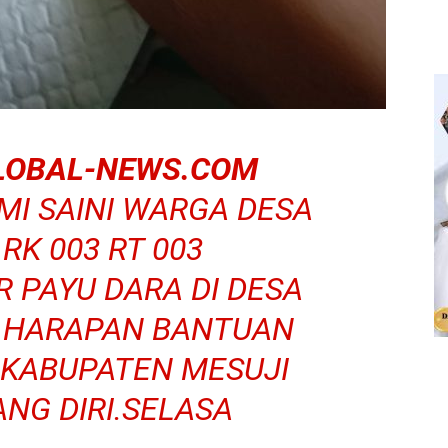
LOBAL-NEWS.COM
AMI SAINI WARGA DESA
K 003 RT 003
 PAYU DARA DI DESA
HARAPAN BANTUAN
 KABUPATEN MESUJI
NG DIRI.SELASA