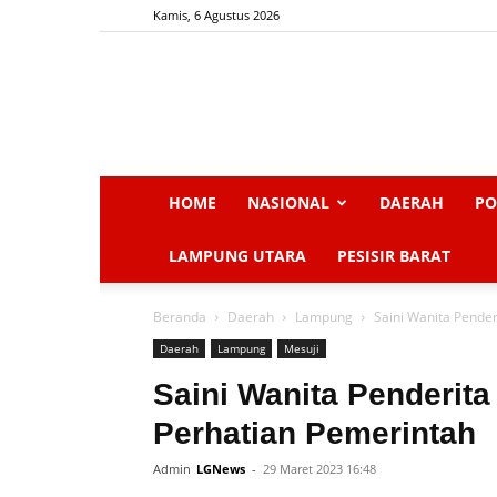
Kamis, 6 Agustus 2026
HOME
NASIONAL
DAERAH
PO
LAMPUNG UTARA
PESISIR BARAT
Beranda
Daerah
Lampung
Saini Wanita Pende
Daerah
Lampung
Mesuji
Saini Wanita Penderit
Perhatian Pemerintah
Admin
LGNews
-
29 Maret 2023 16:48