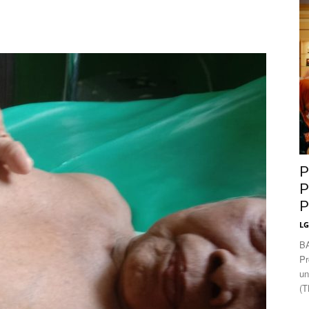
News
P
P
P
L
B
Pr
un
(T