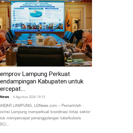
emprov Lampung Perkuat
endampingan Kabupaten untuk
ercepat...
GNews
-
6 Agustus 2026 19:13
ANDAR LAMPUNG, LGNews.com – Pemerintah
ovinsi Lampung memperkuat koordinasi lintas sektor
tuk mempercepat penanggulangan tuberkulosis
BC)...