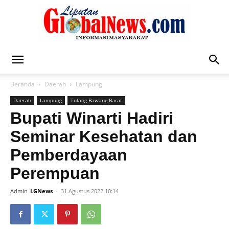
Liputan
Beranda
Daerah
Lampung
Daerah
Lampung
Tulang Bawang Barat
Global
Bupati Winarti Hadiri
Seminar Kesehatan dan
Pemberdayaan
News
Perempuan
Admin
LGNews
-
31 Agustus 2022 10:14