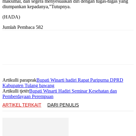
maksimal, dan segera menyesuaikan diri dengan tugas-tugas yang
diumpankan kepadanya,”Tutupnya.
(HADA)
Jumlah Pembaca
582
Artikulli paraprak
Bupati Winarti hadiri Rapat Paripurna DPRD
Kabupaten Tulang bawang
Artikulli tjetër
Bupati Winarti Hadiri Seminar Kesehatan dan
Pemberdayaan Perempuan
ARTIKEL TERKAIT
DARI PENULIS