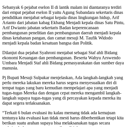
Sebanyak 6 pejabat eselon II di lantik malam ini diantaranya terdiri
dari empat pejabat eselon II yaitu Agung Subandara sekertaris dinas
pendidikan menjabat sebagai kepala dinas lingkungan hidup, Arif
Arianto dari jabatan kabag Ekbang Menjadi kepala dinas Satu Pintu,
Arif Dwianto jabatan sekertaris Badan keperencanaan
pembangunan penelitian dan pembangunan daerah menjadi kepala
dinas ketahanan pangan, dan camat mesuji M. Taufik Widodo
menjadi kepala badan kesatuan bangsa dan Politik.
Dilanjut dua pejabat Syahroni menjabat sebagai Staf ahli Bidang
ekonomi Keuangan dan pembangunan. Beserta Wahyu Arswendo
Umbara Menjadi Staf ahli Bidang pemasyarakatan dan sumber daya
manusia.
Pj Bupati Mesuji Sulpakar menjelaskan, Ada langkah-langkah yang
perlu mereka lakukan mereka harus segera menyesuaikan diri di
tempat tugas yang baru kemudian mempelajari apa yang menjadi
tugas-tugas Mereka dan dengan cepat mereka mengambil langkah-
langkah supaya tugas-tugas yang di percayakan kepada mereka itu
dapat segera terlaksanakan.
“Terkait 6 bulan evaluasi itu kalau memang tidak ada kemajuan
tentunya kita evaluasi kan tidak mesti harus diberhentikan tetapi kita
berikan suatu arahan supaya bisa melaksanakan tugas secara