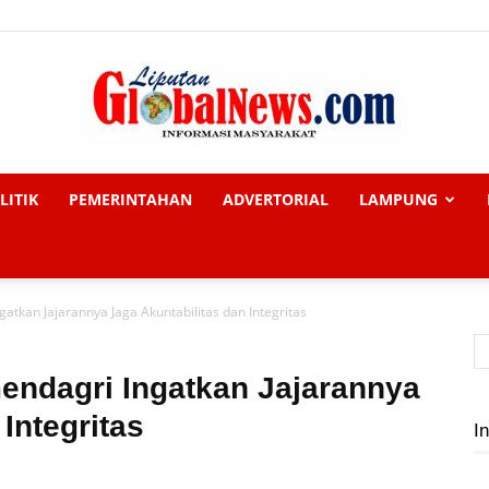
LITIK
PEMERINTAHAN
ADVERTORIAL
LAMPUNG
Liputan
atkan Jajarannya Jaga Akuntabilitas dan Integritas
Global
endagri Ingatkan Jajarannya
Integritas
In