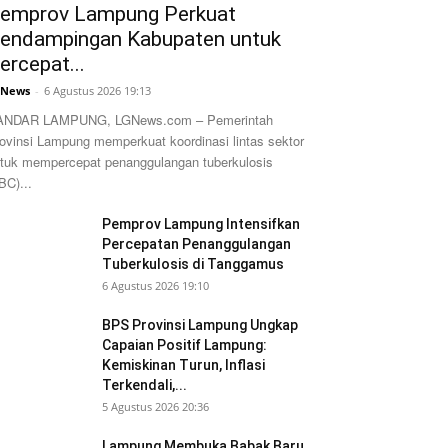
emprov Lampung Perkuat
endampingan Kabupaten untuk
ercepat...
GNews
-
6 Agustus 2026 19:13
ANDAR LAMPUNG, LGNews.com – Pemerintah
ovinsi Lampung memperkuat koordinasi lintas sektor
tuk mempercepat penanggulangan tuberkulosis
BC)...
Pemprov Lampung Intensifkan
Percepatan Penanggulangan
Tuberkulosis di Tanggamus
6 Agustus 2026 19:10
BPS Provinsi Lampung Ungkap
Capaian Positif Lampung:
Kemiskinan Turun, Inflasi
Terkendali,...
5 Agustus 2026 20:36
Lampung Membuka Babak Baru