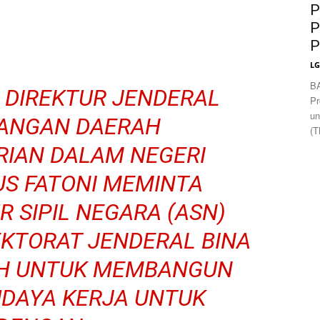
News
P
P
P
L
B
. DIREKTUR JENDERAL
Pr
un
EUANGAN DAERAH
(T
RIAN DALAM NEGERI
US FATONI MEMINTA
 SIPIL NEGARA (ASN)
EKTORAT JENDERAL BINA
H UNTUK MEMBANGUN
UDAYA KERJA UNTUK