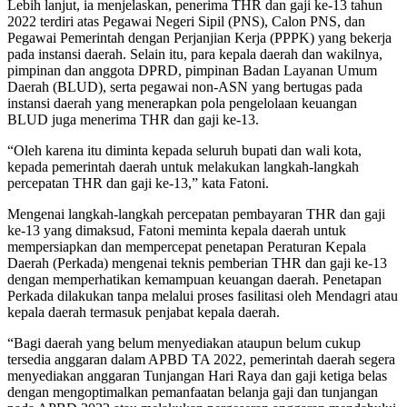
Lebih lanjut, ia menjelaskan, penerima THR dan gaji ke-13 tahun
2022 terdiri atas Pegawai Negeri Sipil (PNS), Calon PNS, dan
Pegawai Pemerintah dengan Perjanjian Kerja (PPPK) yang bekerja
pada instansi daerah. Selain itu, para kepala daerah dan wakilnya,
pimpinan dan anggota DPRD, pimpinan Badan Layanan Umum
Daerah (BLUD), serta pegawai non-ASN yang bertugas pada
instansi daerah yang menerapkan pola pengelolaan keuangan
BLUD juga menerima THR dan gaji ke-13.
“Oleh karena itu diminta kepada seluruh bupati dan wali kota,
kepada pemerintah daerah untuk melakukan langkah-langkah
percepatan THR dan gaji ke-13,” kata Fatoni.
Mengenai langkah-langkah percepatan pembayaran THR dan gaji
ke-13 yang dimaksud, Fatoni meminta kepala daerah untuk
mempersiapkan dan mempercepat penetapan Peraturan Kepala
Daerah (Perkada) mengenai teknis pemberian THR dan gaji ke-13
dengan memperhatikan kemampuan keuangan daerah. Penetapan
Perkada dilakukan tanpa melalui proses fasilitasi oleh Mendagri atau
kepala daerah termasuk penjabat kepala daerah.
“Bagi daerah yang belum menyediakan ataupun belum cukup
tersedia anggaran dalam APBD TA 2022, pemerintah daerah segera
menyediakan anggaran Tunjangan Hari Raya dan gaji ketiga belas
dengan mengoptimalkan pemanfaatan belanja gaji dan tunjangan