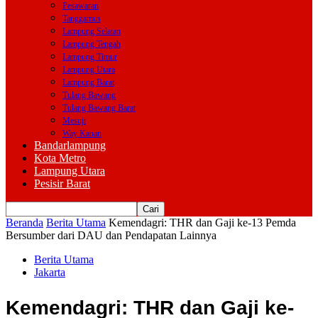
Pesawaran
Tanggamus
Lampung Selatan
Lampung Tengah
Lampung Timur
Lampung Utara
Lampung Barat
Tulang Bawang
Tulang Bawang Barat
Mesuji
Way Kanan
Bandarlampung
Kota Metro
Lampung Utara
Pesisir Barat
Beranda
Berita Utama
Kemendagri: THR dan Gaji ke-13 Pemda
Bersumber dari DAU dan Pendapatan Lainnya
Berita Utama
Jakarta
Kemendagri: THR dan Gaji ke-