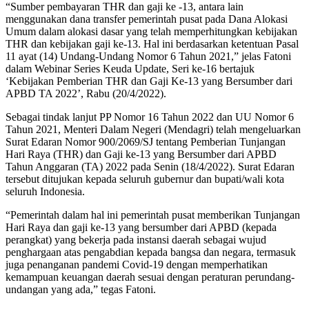
“Sumber pembayaran THR dan gaji ke -13, antara lain
menggunakan dana transfer pemerintah pusat pada Dana Alokasi
Umum dalam alokasi dasar yang telah memperhitungkan kebijakan
THR dan kebijakan gaji ke-13. Hal ini berdasarkan ketentuan Pasal
11 ayat (14) Undang-Undang Nomor 6 Tahun 2021,” jelas Fatoni
dalam Webinar Series Keuda Update, Seri ke-16 bertajuk
‘Kebijakan Pemberian THR dan Gaji Ke-13 yang Bersumber dari
APBD TA 2022’, Rabu (20/4/2022).
Sebagai tindak lanjut PP Nomor 16 Tahun 2022 dan UU Nomor 6
Tahun 2021, Menteri Dalam Negeri (Mendagri) telah mengeluarkan
Surat Edaran Nomor 900/2069/SJ tentang Pemberian Tunjangan
Hari Raya (THR) dan Gaji ke-13 yang Bersumber dari APBD
Tahun Anggaran (TA) 2022 pada Senin (18/4/2022). Surat Edaran
tersebut ditujukan kepada seluruh gubernur dan bupati/wali kota
seluruh Indonesia.
“Pemerintah dalam hal ini pemerintah pusat memberikan Tunjangan
Hari Raya dan gaji ke-13 yang bersumber dari APBD (kepada
perangkat) yang bekerja pada instansi daerah sebagai wujud
penghargaan atas pengabdian kepada bangsa dan negara, termasuk
juga penanganan pandemi Covid-19 dengan memperhatikan
kemampuan keuangan daerah sesuai dengan peraturan perundang-
undangan yang ada,” tegas Fatoni.