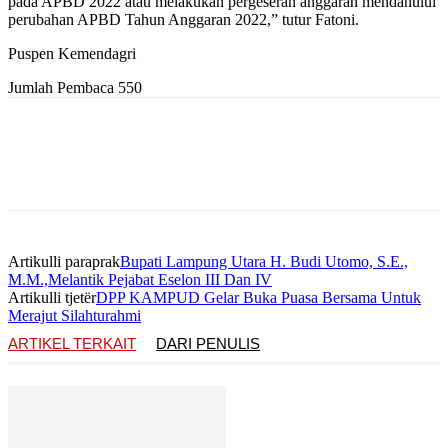
pada APBD 2022 atau melakukan pergeseran anggaran mendahului
perubahan APBD Tahun Anggaran 2022,” tutur Fatoni.
Puspen Kemendagri
Jumlah Pembaca
550
Artikulli paraprak
Bupati Lampung Utara H. Budi Utomo, S.E.,
M.M.,Melantik Pejabat Eselon III Dan IV
Artikulli tjetër
DPP KAMPUD Gelar Buka Puasa Bersama Untuk
Merajut Silahturahmi
ARTIKEL TERKAIT
DARI PENULIS