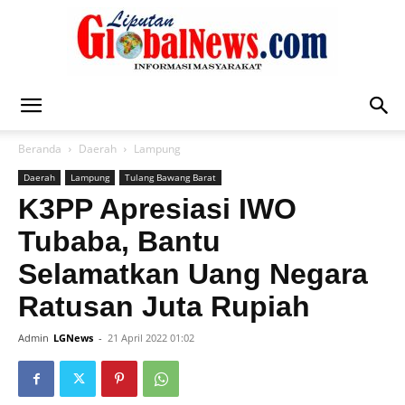
Liputan
Beranda
Daerah
Lampung
Daerah
Lampung
Tulang Bawang Barat
Global
K3PP Apresiasi IWO
Tubaba, Bantu
Selamatkan Uang Negara
News
Ratusan Juta Rupiah
Admin
LGNews
-
21 April 2022 01:02