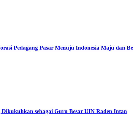
rasi Pedagang Pasar Menuju Indonesia Maju dan B
 Dikukuhkan sebagai Guru Besar UIN Raden Intan