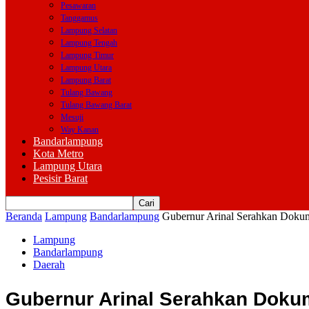
Pesawaran
Tanggamus
Lampung Selatan
Lampung Tengah
Lampung Timur
Lampung Utara
Lampung Barat
Tulang Bawang
Tulang Bawang Barat
Mesuji
Way Kanan
Bandarlampung
Kota Metro
Lampung Utara
Pesisir Barat
Beranda
Lampung
Bandarlampung
Gubernur Arinal Serahkan Doku
Lampung
Bandarlampung
Daerah
Gubernur Arinal Serahkan Doku