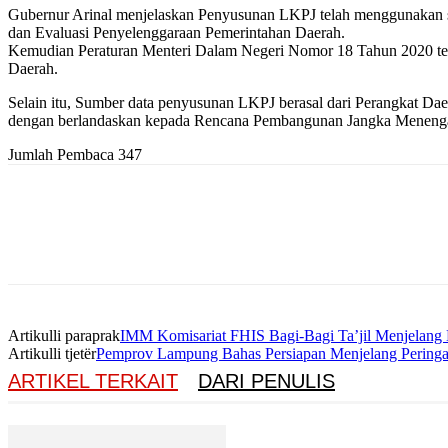
Gubernur Arinal menjelaskan Penyusunan LKPJ telah menggunakan s
dan Evaluasi Penyelenggaraan Pemerintahan Daerah.
Kemudian Peraturan Menteri Dalam Negeri Nomor 18 Tahun 2020 ten
Daerah.
Selain itu, Sumber data penyusunan LKPJ berasal dari Perangkat 
dengan berlandaskan kepada Rencana Pembangunan Jangka Meneng
Jumlah Pembaca
347
Artikulli paraprak
IMM Komisariat FHIS Bagi-Bagi Ta’jil Menjelang
Artikulli tjetër
Pemprov Lampung Bahas Persiapan Menjelang Peringat
ARTIKEL TERKAIT
DARI PENULIS