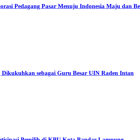
rasi Pedagang Pasar Menuju Indonesia Maju dan B
 Dikukuhkan sebagai Guru Besar UIN Raden Intan
isipasi Pemilih di KPU Kota Bandar Lampung