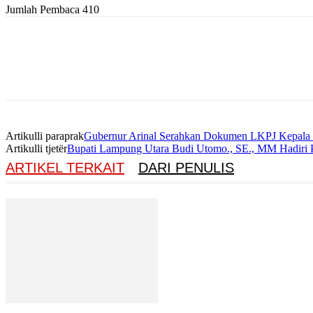
Jumlah Pembaca
410
Artikulli paraprak
Gubernur Arinal Serahkan Dokumen LKPJ Kepal
Artikulli tjetër
Bupati Lampung Utara Budi Utomo., SE., MM Hadiri P
ARTIKEL TERKAIT
DARI PENULIS