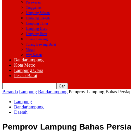
Pesawaran
Tanggamus
Lampung Selatan
Lampung Tengah
Lampung Timur
Lampung Utara
Lampung Barat
Tulang Bawang
Tulang Bawang Barat
Mesuji
Way Kanan
Bandarlampung
Kota Metro
Lampung Utara
Pesisir Barat
Beranda
Lampung
Bandarlampung
Pemprov Lampung Bahas Persiapa
Lampung
Bandarlampung
Daerah
Pemprov Lampung Bahas Persiapa