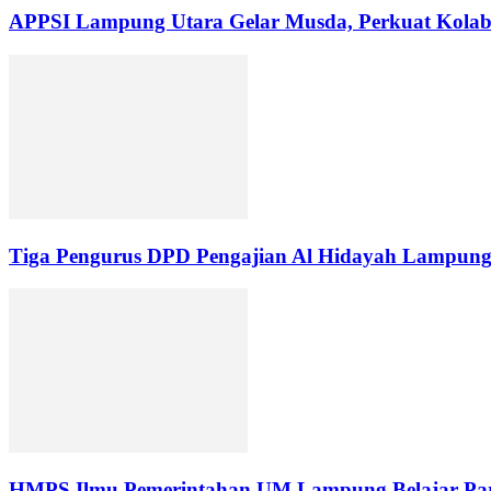
APPSI Lampung Utara Gelar Musda, Perkuat Kolabo
Tiga Pengurus DPD Pengajian Al Hidayah Lampung
HMPS Ilmu Pemerintahan UM Lampung Belajar Part