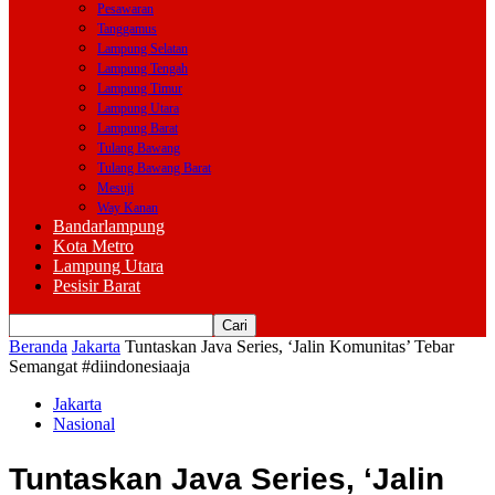
Pesawaran
Tanggamus
Lampung Selatan
Lampung Tengah
Lampung Timur
Lampung Utara
Lampung Barat
Tulang Bawang
Tulang Bawang Barat
Mesuji
Way Kanan
Bandarlampung
Kota Metro
Lampung Utara
Pesisir Barat
Beranda
Jakarta
Tuntaskan Java Series, ‘Jalin Komunitas’ Tebar
Semangat #diindonesiaaja
Jakarta
Nasional
Tuntaskan Java Series, ‘Jalin