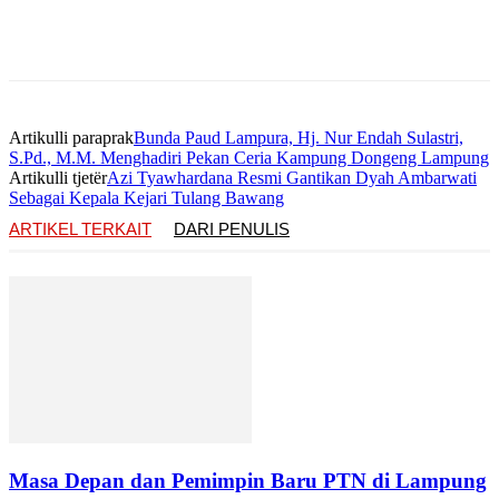
Artikulli paraprak
Bunda Paud Lampura, Hj. Nur Endah Sulastri,
S.Pd., M.M. Menghadiri Pekan Ceria Kampung Dongeng Lampung
Artikulli tjetër
Azi Tyawhardana Resmi Gantikan Dyah Ambarwati
Sebagai Kepala Kejari Tulang Bawang
ARTIKEL TERKAIT
DARI PENULIS
Masa Depan dan Pemimpin Baru PTN di Lampung