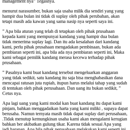
management nya” Tegasnya.
menurut narasumber, bukan saja usaha milik dia sendiri yang yang
hampir dua bulan ini tidak di suplay oleh pihak perubahan, akan
tetapi masih ada kawan yang sama nasip nya seperti saya ini.
” Apa bila aturan yang telah di tetapkan oleh pihak prusahaan
kepada kami yang mempunyai kandang yang hampir dua bulan
tidak menerima suplay lagi. Dan itu ada kesalahan dari kandang
kami, perlu pihak prusahaan mengadakan pembinaan, bukan ada
pembiaran seperti ini, apa bila ada nya pembiaran seperti ini, Maka
kami sebagai pemilik kandang merasa kecewa terhadap pihak
prusahaan.
” Pasalnya kami buat kandang tersebut mengeluarkan anggaran
yang tidak sedikit, satu kandang itu saja bisa menghabasikan dana
mencapai ratusan juta rupiah, itupun harus melalui tahap yang sudah
di tentukan oleh pihak perusahaan. Dan uang itu bukan sedikit, ”
Cetus nya.
Apa lagi uang yang kami modal kan buat kandang itu dapat kami
pinjam, bahkan menggadaikan harta yang kami miliki , supaya dapat
berusaha. Namun ternyata masih tidak dapat suplay dari perusahaan,
.Tidak menutup kemungkinan usaha kami akan mengalami kerugian
bahkan ber akibatkan gulung tikar. Karena tidak sesuai Apa yang
jadi harapan. Apa bila pihak perusahaan melakukan kami seperti ini,