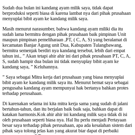
Sudah dua bulan ini kandang ayam milik saya, tidak dapat
berproduksi seperti biasa di karena lambat nya dari pihak prusahaan
menyuplai bibit ayam ke kandang milik saya.
Masih menurut narasumber, bahwa kandang ayam miliki dia itu
sudah lama bermitra dengan pihak prusahaan baik pimpinan Unit
maupun pimpinan pemeliharaan ,PT, ( C, A, S) yang beralamat di
kecamatan Banjar Agung unit Dua, Kabupaten Tulangbawang,
bermitra semenjak berdiri nya kandang tersebut, lebih dari empat
tahun ini., ” Akan tetapi ahir ahir ini dari pihak prusahaan PT, C, A,
S, sudah hampir dua bulan ini tidak menyuplay bibit ayam ke
kandang saya, ” Keluhannya.
” Saya sebagai Mitra kerja dari prusahaan yang biasa menyuplai
bibit ayam ke kandang milik saya itu. Menurut hemat saya sebagai
pengusaha kandang ayam mempunyai hak bertanya bahkan protes
terhadap perusahaan.
Di karenakan selama ini kita mitra kerja sama yang sudah di jalani
bertahun-tahun, dan itu berjalan baik baik saja, bahkan dapat di
katakan harmonis.Kok ahir ahir ini kandang milik saya tidak di isi
oleh prusahaan seperti biasa nya. Hal Itu perlu menjadi Pertayaan
besar saya terhadap pihak perusahaan, apa ada kesalahan sistem dari
pihak saya tolong jelas kan yang akurat biar dapat di perbaiki