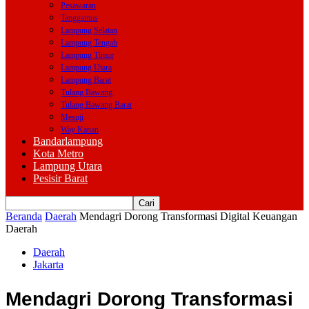
Pesawaran
Tanggamus
Lampung Selatan
Lampung Tengah
Lampung Timur
Lampung Utara
Lampung Barat
Tulang Bawang
Tulang Bawang Barat
Mesuji
Way Kanan
Bandarlampung
Kota Metro
Lampung Utara
Pesisir Barat
Beranda
Daerah
Mendagri Dorong Transformasi Digital Keuangan
Daerah
Daerah
Jakarta
Mendagri Dorong Transformasi