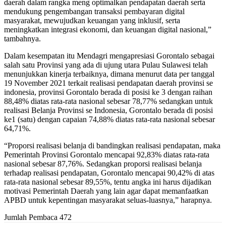
daerah dalam rangka meng optimalkan pendapatan daerah serta
mendukung pengembangan transaksi pembayaran digital
masyarakat, mewujudkan keuangan yang inklusif, serta
meningkatkan integrasi ekonomi, dan keuangan digital nasional,”
tambahnya.
Dalam kesempatan itu Mendagri mengapresiasi Gorontalo sebagai
salah satu Provinsi yang ada di ujung utara Pulau Sulawesi telah
menunjukkan kinerja terbaiknya, dimana menurut data per tanggal
19 November 2021 terkait realisasi pendapatan daerah provinsi se
indonesia, provinsi Gorontalo berada di posisi ke 3 dengan raihan
88,48% diatas rata-rata nasional sebesar 78,77% sedangkan untuk
realisasi Belanja Provinsi se Indonesia, Gorontalo berada di posisi
ke1 (satu) dengan capaian 74,88% diatas rata-rata nasional sebesar
64,71%.
“Proporsi realisasi belanja di bandingkan realisasi pendapatan, maka
Pemerintah Provinsi Gorontalo mencapai 92,83% diatas rata-rata
nasional sebesar 87,76%. Sedangkan proporsi realisasi belanja
terhadap realisasi pendapatan, Gorontalo mencapai 90,42% di atas
rata-rata nasional sebesar 89,55%, tentu angka ini harus dijadikan
motivasi Pemerintah Daerah yang lain agar dapat memanfaatkan
APBD untuk kepentingan masyarakat seluas-luasnya,” harapnya.
Jumlah Pembaca
472