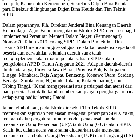
meliputi, Kapusdatin Kemendagri, Sekretaris Ditjen Bina Keuda,
para Direktur di lingkungan Ditjen Bina Keuda dan Tim Teknis
SIPD.
Dalam paparannya, Plh. Direktur Jenderal Bina Keuangan Daerah
Kemendagri, Agus Fatoni mengatakan Bimtek SIPD digelar sebagai
implementasi Peraturan Menteri Dalam Negeri (Permendagri)
Nomor 70 Tahun 2019 tentang SIPD. Dalam Bimtek ini, Tim
Teknis SIPD mendampingi sekaligus melakukan asistensi kepada 68
peserta dari perwakilan sejumlah daerah yang telah
mengimplementasikan modul penatausahaan SIPD dalam
pengelolaan APBD Tahun Anggaran 2021. Adapun daerah-daerah
itu di antaranya, Provinsi Jawa Barat, Provinsi Bali, Kabupaten
Lingga, Minahasa, Raja Ampat, Bantaeng, Konawe Utara, Serdang
Bedagai, Sarolangon, Nganjuk, Takalar, Kota Semarang, dan
Tebing Tinggi. “Kami mengapresiasi atas partisipasi dan atensi dari
para peserta. Untuk itu kami memberikan piagam penghargaan pada
setiap yang hadir,” terang Fatoni.
Ia mengimbuhkan, pada Bimtek tersebut Tim Teknis SIPD
memberikan sejumlah penjelasan mengenai penerapan SIPD. Yakni,
mengenai alur pengaturan umum modul penatausahaan dan
mekanisme Uang Persediaan (UP)/Ganti Uang (GU) dalam SIPD.
Selain itu, dalam acara yang sama dipaparkan pula mengenai
mekanisme Tambahan Uang Persediaan (TUP) dan Langsung (LS)