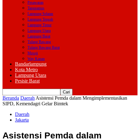
Pesawaran
Tanggamus
Lampung Selatan
Lampung Tengah
Lampung Timur
Lampung Utara
Lampung Barat
Tulang Bawang
Tulang Bawang Barat
Mesuji
Way Kanan
Bandarlampung
Kota Metro
Lampung Utara
Pesisir Barat
Beranda
Daerah
Asistensi Pemda dalam Mengimplementasikan
SIPD, Kemendagri Gelar Bimtek
Daerah
Jakarta
Asistensi Pemda dalam