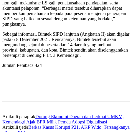
non gaji, mekanisme LS gaji, penatausahaan pendapatan, serta
akuntansi pelaporan. “Berbagai materi tersebut diharapkan dapat
memberikan pemahaman kepada para peserta mengenai penerapan
SIPD yang baik dan sesuai dengan ketentuan yang berlaku,”
pungkasnya.
Sebagai informasi, Bimtek SIPD lanjutan (Angkatan II) akan digelar
pada 6-8 Desember 2021. Rencananya, Bimtek tersebut akan
mengundang sejumlah peserta dari 14 daerah yang meliputi
provinsi, kabupaten, dan kota. Bimtek sendiri akan diselenggarakan
bertempat di Gedung F Lt. 3 Kemendagri.
Jumlah Pembaca
424
Artikulli paraprak
Dorong Ekonomi Daerah dan Perkuat UMKM,
Kemendagri Ajak BPR Milik Pemda Adopsi Digitalisasi
Artikulli tjetër
Berkas Kasus Korupsi P21, AKP Wido: Tersangkanya