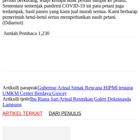
pernah berkurang, tetapi kenapa tidak pernah sampai ke petani,
Sementara semenjak pandemi COVID-19 ini para petani juga
terdampak, hasil panen yang kami jual murah semua. Kami berharap
pemerintah betul-betul serius memperhatikan nasib petani.
(Ddiarnol)
Jumlah Pembaca
1,230
Artikulli paraprak
Gubernur Arinal Simak Rencana HIPMI tentang
UMKM Center Berdaya Guway
Artikulli tjetër
Ibu Riana Sari Arinal Resmikan Galeri Dekranasda
Lampung
ARTIKEL TERKAIT
DARI PENULIS