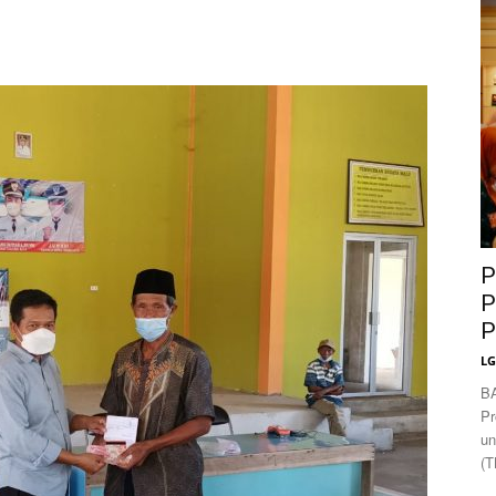
News
P
P
P
L
B
Pr
un
(T