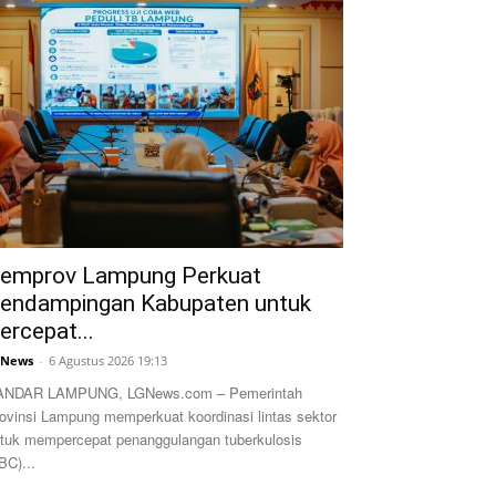
emprov Lampung Perkuat
endampingan Kabupaten untuk
ercepat...
GNews
-
6 Agustus 2026 19:13
ANDAR LAMPUNG, LGNews.com – Pemerintah
ovinsi Lampung memperkuat koordinasi lintas sektor
tuk mempercepat penanggulangan tuberkulosis
BC)...