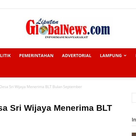
LITIK
PEMERINTAHAN
ADVERTORIAL
LAMPUNG
Liputan
Desa Sri Wijaya Menerima BLT Bulan September
Global
a Sri Wijaya Menerima BLT
In