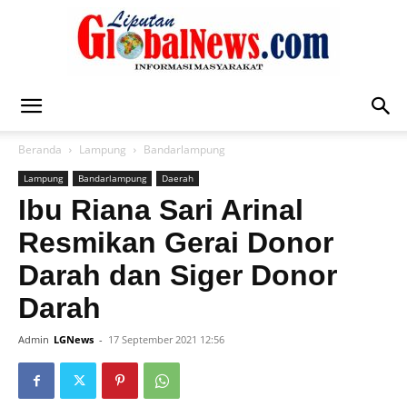
Liputan
Beranda
Lampung
Bandarlampung
Lampung
Bandarlampung
Daerah
Global
Ibu Riana Sari Arinal
Resmikan Gerai Donor
Darah dan Siger Donor
News
Darah
Admin
LGNews
-
17 September 2021 12:56