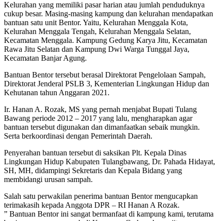
Kelurahan yang memiliki pasar harian atau jumlah penduduknya
cukup besar. Masing-masing kampung dan kelurahan mendapatkan
bantuan satu unit Bentor. Yaitu, Kelurahan Menggala Kota,
Kelurahan Menggala Tengah, Kelurahan Menggala Selatan,
Kecamatan Menggala. Kampung Gedung Karya Jitu, Kecamatan
Rawa Jitu Selatan dan Kampung Dwi Warga Tunggal Jaya,
Kecamatan Banjar Agung.
Bantuan Bentor tersebut berasal Direktorat Pengelolaan Sampah,
Direktorat Jenderal PSLB 3, Kementerian Lingkungan Hidup dan
Kehutanan tahun Anggaran 2021.
Ir. Hanan A. Rozak, MS yang pernah menjabat Bupati Tulang
Bawang periode 2012 – 2017 yang lalu, mengharapkan agar
bantuan tersebut digunakan dan dimanfaatkan sebaik mungkin.
Serta berkoordinasi dengan Pemerintah Daerah.
Penyerahan bantuan tersebut di saksikan Plt. Kepala Dinas
Lingkungan Hidup Kabupaten Tulangbawang, Dr. Pahada Hidayat,
SH, MH, didampingi Sekretaris dan Kepala Bidang yang
membidangi urusan sampah.
Salah satu perwakilan penerima bantuan Bentor mengucapkan
terimakasih kepada Anggota DPR – RI Hanan A Rozak.
” Bantuan Bentor ini sangat bermanfaat di kampung kami, terutama