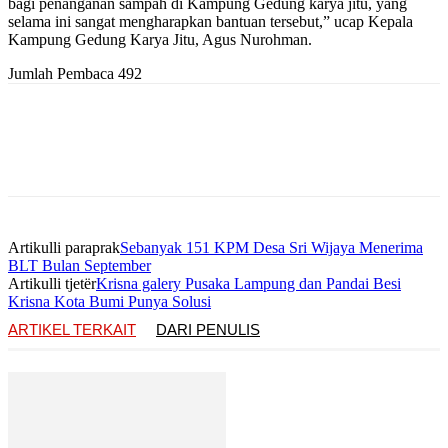
bagi penanganan sampah di Kampung Gedung karya jitu, yang
selama ini sangat mengharapkan bantuan tersebut,” ucap Kepala
Kampung Gedung Karya Jitu, Agus Nurohman.
Jumlah Pembaca
492
Artikulli paraprak
Sebanyak 151 KPM Desa Sri Wijaya Menerima
BLT Bulan September
Artikulli tjetër
Krisna galery Pusaka Lampung dan Pandai Besi
Krisna Kota Bumi Punya Solusi
ARTIKEL TERKAIT
DARI PENULIS