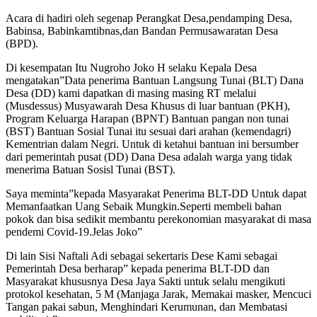
Acara di hadiri oleh segenap Perangkat Desa,pendamping Desa,
Babinsa, Babinkamtibnas,dan Bandan Permusawaratan Desa
(BPD).
Di kesempatan Itu Nugroho Joko H selaku Kepala Desa
mengatakan”Data penerima Bantuan Langsung Tunai (BLT) Dana
Desa (DD) kami dapatkan di masing masing RT melalui
(Musdessus) Musyawarah Desa Khusus di luar bantuan (PKH),
Program Keluarga Harapan (BPNT) Bantuan pangan non tunai
(BST) Bantuan Sosial Tunai itu sesuai dari arahan (kemendagri)
Kementrian dalam Negri. Untuk di ketahui bantuan ini bersumber
dari pemerintah pusat (DD) Dana Desa adalah warga yang tidak
menerima Batuan Sosisl Tunai (BST).
Saya meminta”kepada Masyarakat Penerima BLT-DD Untuk dapat
Memanfaatkan Uang Sebaik Mungkin.Seperti membeli bahan
pokok dan bisa sedikit membantu perekonomian masyarakat di masa
pendemi Covid-19.Jelas Joko”
Di lain Sisi Naftali Adi sebagai sekertaris Dese Kami sebagai
Pemerintah Desa berharap” kepada penerima BLT-DD dan
Masyarakat khususnya Desa Jaya Sakti untuk selalu mengikuti
protokol kesehatan, 5 M (Manjaga Jarak, Memakai masker, Mencuci
Tangan pakai sabun, Menghindari Kerumunan, dan Membatasi