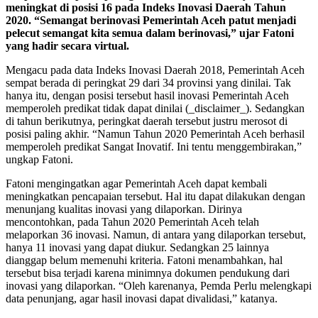
meningkat di posisi 16 pada Indeks Inovasi Daerah Tahun
2020. “Semangat berinovasi Pemerintah Aceh patut menjadi
pelecut semangat kita semua dalam berinovasi,” ujar Fatoni
yang hadir secara virtual.
Mengacu pada data Indeks Inovasi Daerah 2018, Pemerintah Aceh
sempat berada di peringkat 29 dari 34 provinsi yang dinilai. Tak
hanya itu, dengan posisi tersebut hasil inovasi Pemerintah Aceh
memperoleh predikat tidak dapat dinilai (_disclaimer_). Sedangkan
di tahun berikutnya, peringkat daerah tersebut justru merosot di
posisi paling akhir. “Namun Tahun 2020 Pemerintah Aceh berhasil
memperoleh predikat Sangat Inovatif. Ini tentu menggembirakan,”
ungkap Fatoni.
Fatoni mengingatkan agar Pemerintah Aceh dapat kembali
meningkatkan pencapaian tersebut. Hal itu dapat dilakukan dengan
menunjang kualitas inovasi yang dilaporkan. Dirinya
mencontohkan, pada Tahun 2020 Pemerintah Aceh telah
melaporkan 36 inovasi. Namun, di antara yang dilaporkan tersebut,
hanya 11 inovasi yang dapat diukur. Sedangkan 25 lainnya
dianggap belum memenuhi kriteria. Fatoni menambahkan, hal
tersebut bisa terjadi karena minimnya dokumen pendukung dari
inovasi yang dilaporkan. “Oleh karenanya, Pemda Perlu melengkapi
data penunjang, agar hasil inovasi dapat divalidasi,” katanya.