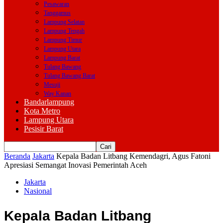
Pesawaran
Tanggamus
Lampung Selatan
Lampung Tengah
Lampung Timur
Lampung Utara
Lampung Barat
Tulang Bawang
Tulang Bawang Barat
Mesuji
Way Kanan
Bandarlampung
Kota Metro
Lampung Utara
Pesisir Barat
Beranda
Jakarta
Kepala Badan Litbang Kemendagri, Agus Fatoni
Apresiasi Semangat Inovasi Pemerintah Aceh
Jakarta
Nasional
Kepala Badan Litbang