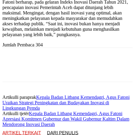
Fatoni berharap, pada gelaran Indeks Inovasi Daerah Tahun 2021,
pencapaian inovasi Pemerintah Aceh dapat ditunjang lebih
maksimal. Mengingat, dengan hasil inovasi yang optimal, akan
meningkatkan pelayanan kepada masyarakar dan memudahkan
akses terhadap publik. “Saat ini, inovasi bukan hanya menjadi
kewajiban, melainkan menjadi kebutuhan guna menghasilkan
pelayanan yang lebih baik,” pungkasnya.
Jumlah Pembaca
304
Artikulli paraprak
Kepala Badan Litbang Kemendagri, Agus Fatoni
Uraikan Strategi Peningkatan dan Budayakan Inovasi di
Lingkungan Pemda
Artikulli tjetër
Kepala Badan Litbang Kemendagri, Agus Fatoni
Apresiasi Komitmen Gubernur dan Wakil Gubernur Kaltim Dalam
Mendorong Inovasi Daerah
ARTIKEL TERKAIT
DARI PENULIS