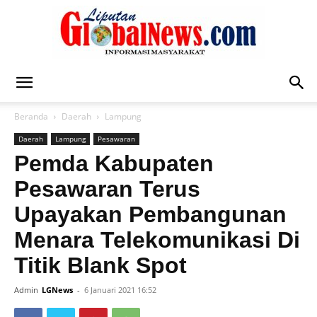
Liputan
Beranda
Daerah
Lampung
Daerah
Lampung
Pesawaran
Global
Pemda Kabupaten
Pesawaran Terus
Upayakan Pembangunan
News
Menara Telekomunikasi Di
Titik Blank Spot
Admin
LGNews
-
6 Januari 2021 16:52