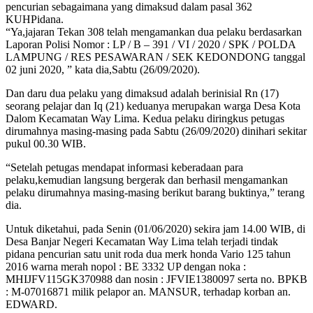
pencurian sebagaimana yang dimaksud dalam pasal 362
KUHPidana.
“Ya,jajaran Tekan 308 telah mengamankan dua pelaku berdasarkan
Laporan Polisi Nomor : LP / B – 391 / VI / 2020 / SPK / POLDA
LAMPUNG / RES PESAWARAN / SEK KEDONDONG tanggal
02 juni 2020, ” kata dia,Sabtu (26/09/2020).
Dan daru dua pelaku yang dimaksud adalah berinisial Rn (17)
seorang pelajar dan Iq (21) keduanya merupakan warga Desa Kota
Dalom Kecamatan Way Lima. Kedua pelaku diringkus petugas
dirumahnya masing-masing pada Sabtu (26/09/2020) dinihari sekitar
pukul 00.30 WIB.
“Setelah petugas mendapat informasi keberadaan para
pelaku,kemudian langsung bergerak dan berhasil mengamankan
pelaku dirumahnya masing-masing berikut barang buktinya,” terang
dia.
Untuk diketahui, pada Senin (01/06/2020) sekira jam 14.00 WIB, di
Desa Banjar Negeri Kecamatan Way Lima telah terjadi tindak
pidana pencurian satu unit roda dua merk honda Vario 125 tahun
2016 warna merah nopol : BE 3332 UP dengan noka :
MHIJFV115GK370988 dan nosin : JFVIE1380097 serta no. BPKB
: M-07016871 milik pelapor an. MANSUR, terhadap korban an.
EDWARD.