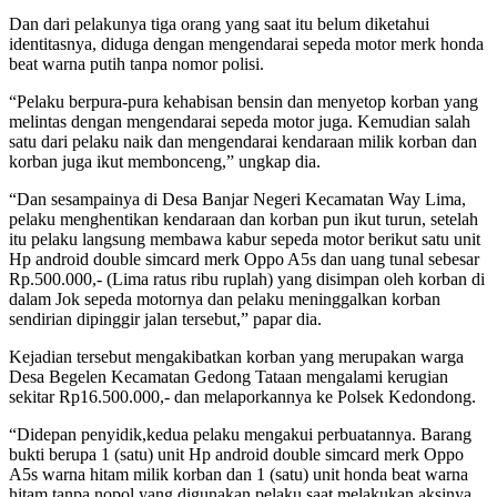
Dan dari pelakunya tiga orang yang saat itu belum diketahui
identitasnya, diduga dengan mengendarai sepeda motor merk honda
beat warna putih tanpa nomor polisi.
“Pelaku berpura-pura kehabisan bensin dan menyetop korban yang
melintas dengan mengendarai sepeda motor juga. Kemudian salah
satu dari pelaku naik dan mengendarai kendaraan milik korban dan
korban juga ikut membonceng,” ungkap dia.
“Dan sesampainya di Desa Banjar Negeri Kecamatan Way Lima,
pelaku menghentikan kendaraan dan korban pun ikut turun, setelah
itu pelaku langsung membawa kabur sepeda motor berikut satu unit
Hp android double simcard merk Oppo A5s dan uang tunal sebesar
Rp.500.000,- (Lima ratus ribu ruplah) yang disimpan oleh korban di
dalam Jok sepeda motornya dan pelaku meninggalkan korban
sendirian dipinggir jalan tersebut,” papar dia.
Kejadian tersebut mengakibatkan korban yang merupakan warga
Desa Begelen Kecamatan Gedong Tataan mengalami kerugian
sekitar Rp16.500.000,- dan melaporkannya ke Polsek Kedondong.
“Didepan penyidik,kedua pelaku mengakui perbuatannya. Barang
bukti berupa 1 (satu) unit Hp android double simcard merk Oppo
A5s warna hitam milik korban dan 1 (satu) unit honda beat warna
hitam tanpa nopol yang digunakan pelaku saat melakukan aksinya