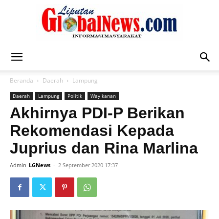
Liputan
Beranda
Daerah
Lampung
Daerah
Lampung
Politik
Way kanan
Global
Akhirnya PDI-P Berikan
Rekomendasi Kepada
Juprius dan Rina Marlina
News
Admin
LGNews
-
2 September 2020 17:37