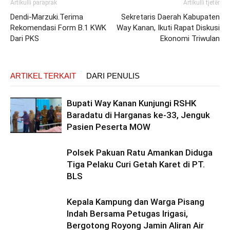
Artikulli paraprak
Artikulli tjetër
Dendi-Marzuki.Terima
Sekretaris Daerah Kabupaten
Rekomendasi Form B.1 KWK
Way Kanan, Ikuti Rapat Diskusi
Dari PKS
Ekonomi Triwulan
ARTIKEL TERKAIT
DARI PENULIS
Bupati Way Kanan Kunjungi RSHK
Baradatu di Harganas ke-33, Jenguk
Pasien Peserta MOW
Polsek Pakuan Ratu Amankan Diduga
Tiga Pelaku Curi Getah Karet di PT.
BLS
Kepala Kampung dan Warga Pisang
Indah Bersama Petugas Irigasi,
Bergotong Royong Jamin Aliran Air