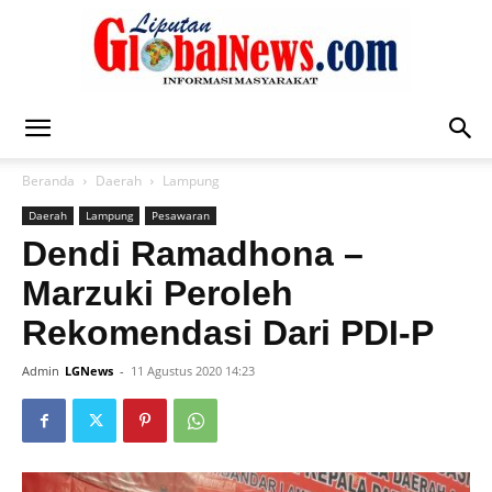
Liputan
Beranda
Daerah
Lampung
Daerah
Lampung
Pesawaran
Global
Dendi Ramadhona –
Marzuki Peroleh
Rekomendasi Dari PDI-P
News
Admin
LGNews
-
11 Agustus 2020 14:23