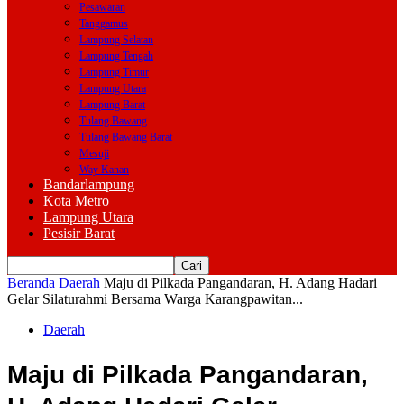
Pesawaran
Tanggamus
Lampung Selatan
Lampung Tengah
Lampung Timur
Lampung Utara
Lampung Barat
Tulang Bawang
Tulang Bawang Barat
Mesuji
Way Kanan
Bandarlampung
Kota Metro
Lampung Utara
Pesisir Barat
Beranda
Daerah
Maju di Pilkada Pangandaran, H. Adang Hadari
Gelar Silaturahmi Bersama Warga Karangpawitan...
Daerah
Maju di Pilkada Pangandaran,