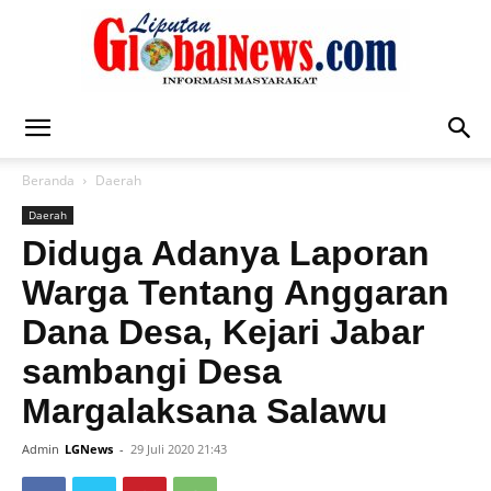
Liputan
Beranda
Daerah
Daerah
Global
Diduga Adanya Laporan
Warga Tentang Anggaran
Dana Desa, Kejari Jabar
News
sambangi Desa
Margalaksana Salawu
Admin
LGNews
-
29 Juli 2020 21:43