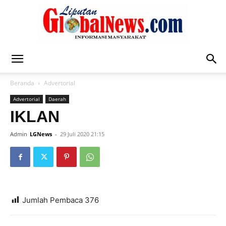
Liputan
Beranda
Advertorial
Advertorial
Daerah
Global
IKLAN
Admin
LGNews
-
29 Juli 2020 21:15
News
Jumlah Pembaca
376