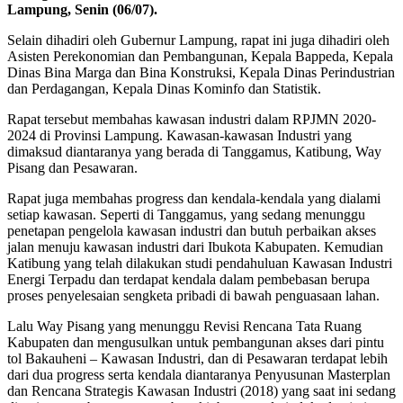
Lampung, Senin (06/07).
Selain dihadiri oleh Gubernur Lampung, rapat ini juga dihadiri oleh
Asisten Perekonomian dan Pembangunan, Kepala Bappeda, Kepala
Dinas Bina Marga dan Bina Konstruksi, Kepala Dinas Perindustrian
dan Perdagangan, Kepala Dinas Kominfo dan Statistik.
Rapat tersebut membahas kawasan industri dalam RPJMN 2020-
2024 di Provinsi Lampung. Kawasan-kawasan Industri yang
dimaksud diantaranya yang berada di Tanggamus, Katibung, Way
Pisang dan Pesawaran.
Rapat juga membahas progress dan kendala-kendala yang dialami
setiap kawasan. Seperti di Tanggamus, yang sedang menunggu
penetapan pengelola kawasan industri dan butuh perbaikan akses
jalan menuju kawasan industri dari Ibukota Kabupaten. Kemudian
Katibung yang telah dilakukan studi pendahuluan Kawasan Industri
Energi Terpadu dan terdapat kendala dalam pembebasan berupa
proses penyelesaian sengketa pribadi di bawah penguasaan lahan.
Lalu Way Pisang yang menunggu Revisi Rencana Tata Ruang
Kabupaten dan mengusulkan untuk pembangunan akses dari pintu
tol Bakauheni – Kawasan Industri, dan di Pesawaran terdapat lebih
dari dua progress serta kendala diantaranya Penyusunan Masterplan
dan Rencana Strategis Kawasan Industri (2018) yang saat ini sedang