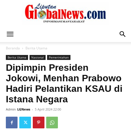
Liputan
Beranda
Berita Utama
Berita Utama
Nasional
Pemerintahan
Global
Dipimpin Presiden
Jokowi, Menhan Prabowo
Hadiri Pelantikan KSAU di
News
Istana Negara
Admin
LGNews
-
5 April 2024 22:00