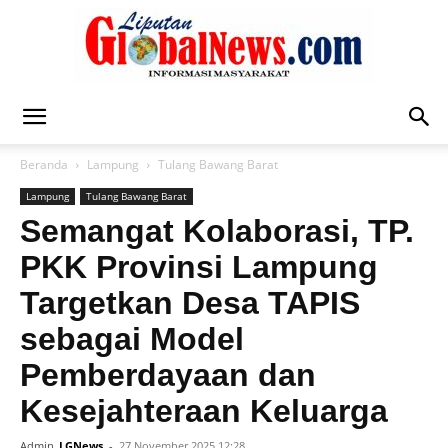
Liputan
Beranda
Lampung
Tulang Bawang Barat
Lampung
Tulang Bawang Barat
Global
Semangat Kolaborasi, TP.
PKK Provinsi Lampung
Targetkan Desa TAPIS
News
sebagai Model
Pemberdayaan dan
Kesejahteraan Keluarga
Admin
LGNews
-
27 November 2025 12:28