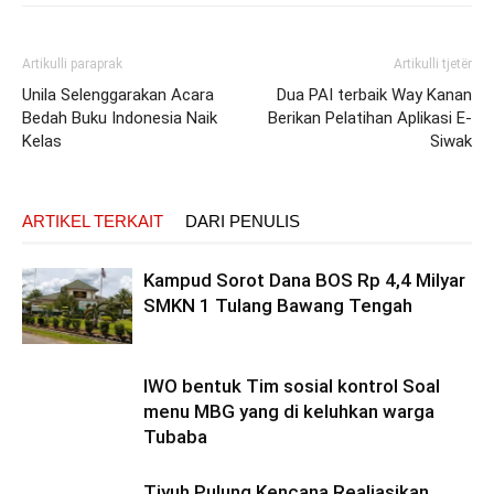
Artikulli paraprak
Artikulli tjetër
Unila Selenggarakan Acara
Dua PAI terbaik Way Kanan
Bedah Buku Indonesia Naik
Berikan Pelatihan Aplikasi E-
Kelas
Siwak
ARTIKEL TERKAIT
DARI PENULIS
Kampud Sorot Dana BOS Rp 4,4 Milyar
SMKN 1 Tulang Bawang Tengah
IWO bentuk Tim sosial kontrol Soal
menu MBG yang di keluhkan warga
Tubaba
Tiyuh Pulung Kencana Realiasikan