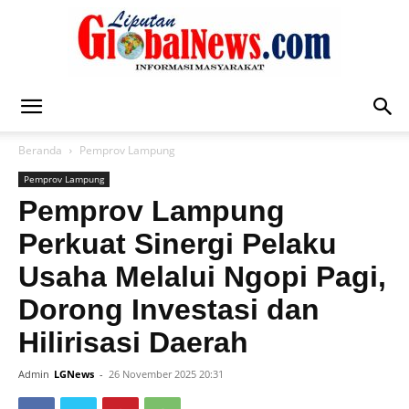
Liputan
Beranda
Pemprov Lampung
Pemprov Lampung
Global
Pemprov Lampung
Perkuat Sinergi Pelaku
Usaha Melalui Ngopi Pagi,
News
Dorong Investasi dan
Hilirisasi Daerah
Admin
LGNews
-
26 November 2025 20:31