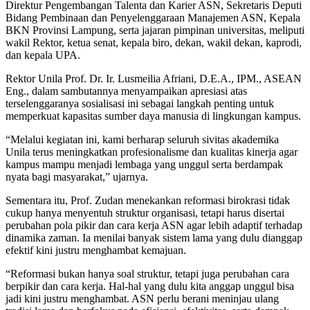
Direktur Pengembangan Talenta dan Karier ASN, Sekretaris Deputi
Bidang Pembinaan dan Penyelenggaraan Manajemen ASN, Kepala
BKN Provinsi Lampung, serta jajaran pimpinan universitas, meliputi
wakil Rektor, ketua senat, kepala biro, dekan, wakil dekan, kaprodi,
dan kepala UPA.
Rektor Unila Prof. Dr. Ir. Lusmeilia Afriani, D.E.A., IPM., ASEAN
Eng., dalam sambutannya menyampaikan apresiasi atas
terselenggaranya sosialisasi ini sebagai langkah penting untuk
memperkuat kapasitas sumber daya manusia di lingkungan kampus.
“Melalui kegiatan ini, kami berharap seluruh sivitas akademika
Unila terus meningkatkan profesionalisme dan kualitas kinerja agar
kampus mampu menjadi lembaga yang unggul serta berdampak
nyata bagi masyarakat,” ujarnya.
Sementara itu, Prof. Zudan menekankan reformasi birokrasi tidak
cukup hanya menyentuh struktur organisasi, tetapi harus disertai
perubahan pola pikir dan cara kerja ASN agar lebih adaptif terhadap
dinamika zaman. Ia menilai banyak sistem lama yang dulu dianggap
efektif kini justru menghambat kemajuan.
“Reformasi bukan hanya soal struktur, tetapi juga perubahan cara
berpikir dan cara kerja. Hal-hal yang dulu kita anggap unggul bisa
jadi kini justru menghambat. ASN perlu berani meninjau ulang