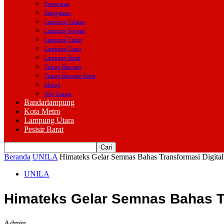
Pesawaran
Tanggamus
Lampung Selatan
Lampung Tengah
Lampung Timur
Lampung Utara
Lampung Barat
Tulang Bawang
Tulang Bawang Barat
Mesuji
Way Kanan
Bandarlampung
Kota Metro
Lampung Utara
Pesisir Barat
Beranda
UNILA
Himateks Gelar Semnas Bahas Transformasi Digital 
UNILA
Himateks Gelar Semnas Bahas Tra
Admin