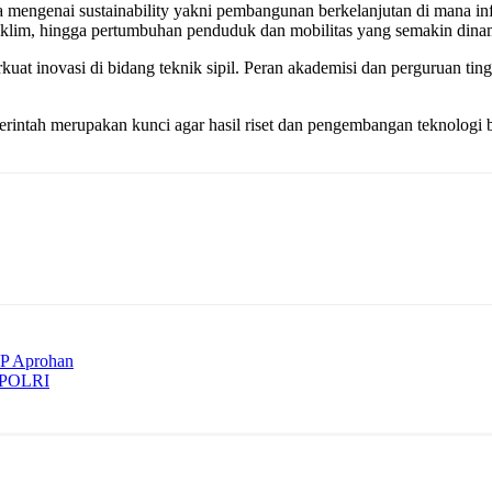
ra mengenai sustainability yakni pembangunan berkelanjutan di mana i
 iklim, hingga pertumbuhan penduduk dan mobilitas yang semakin dina
uat inovasi di bidang teknik sipil. Peran akademisi dan perguruan ting
pemerintah merupakan kunci agar hasil riset dan pengembangan teknolog
LP Aprohan
I-POLRI