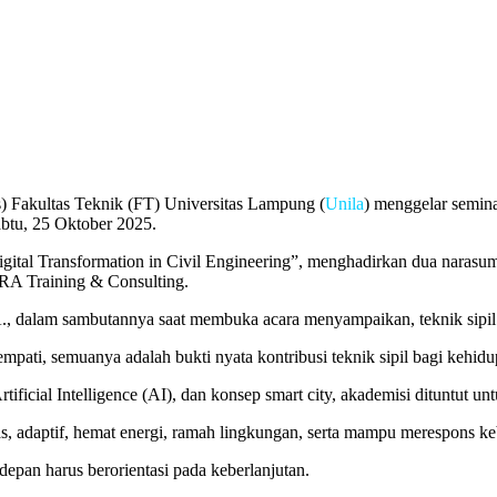
) Fakultas Teknik (FT) Universitas Lampung (
Unila
) menggelar semina
btu, 25 Oktober 2025.
gital Transformation in Civil Engineering”, menghadirkan dua narasumb
IRA Training & Consulting.
.A., dalam sambutannya saat membuka acara menyampaikan, teknik sip
mpati, semuanya adalah bukti nyata kontribusi teknik sipil bagi kehid
Artificial Intelligence (AI), dan konsep smart city, akademisi dituntu
das, adaptif, hemat energi, ramah lingkungan, serta mampu merespons ke
epan harus berorientasi pada keberlanjutan.