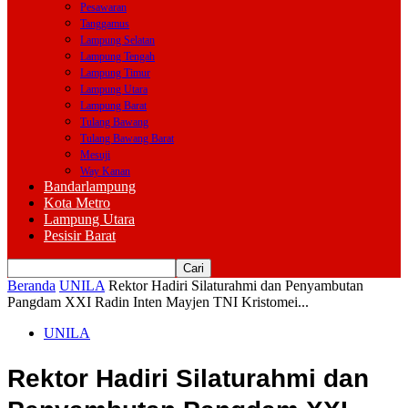
Pesawaran
Tanggamus
Lampung Selatan
Lampung Tengah
Lampung Timur
Lampung Utara
Lampung Barat
Tulang Bawang
Tulang Bawang Barat
Mesuji
Way Kanan
Bandarlampung
Kota Metro
Lampung Utara
Pesisir Barat
Beranda
UNILA
Rektor Hadiri Silaturahmi dan Penyambutan
Pangdam XXI Radin Inten Mayjen TNI Kristomei...
UNILA
Rektor Hadiri Silaturahmi dan