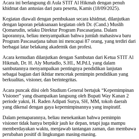
Acara ini berlangsung di Aula STIT Al Hikmah dengan penuh
khidmat dan antusias dari para peserta, Kamis (18/09/2025).
Kegiatan diawali dengan pembukaan secara khidmat, dilanjutkan
dengan laporan pelaksanaan kegiatan oleh Dr. (Cand.) Muslih
Qomarudin, selaku Direktur Program Pascasarjana. Dalam
laporannya, beliau menyampaikan bahwa jumlah mahasiswa baru
Program Pascasarjana tahun ini mencapai 87 orang, yang terdiri dari
berbagai latar belakang akademik dan profesi.
Acara kemudian dilanjutkan dengan Sambutan dari Ketua STIT Al
Hikmah, Dr. H. Aly Murtadlo, S.HI., M.Pd.I, yang dalam
sambutannya menyampaikan pentingnya pendidikan lanjutan
sebagai bagian dari ikhtiar mencetak pemimpin pendidikan yang
berkualitas, visioner, dan berintegritas.
Acara puncak diisi oleh Studium General bertajuk “Kepemimpinan
Visioner” yang disampaikan langsung oleh Bupati Way Kanan 2
periode yakni, H. Raden Adipati Surya, SH, MM, tokoh daerah
yang dikenal dengan gaya kepemimpinannya yang inspiratif.
Dalam pemaparannya, beliau menekankan bahwa pemimpin
visioner tidak hanya berpikir jauh ke depan, tetapi juga mampu
memberdayakan waktu, menjawab tantangan zaman, dan membawa
perubahan positif di lingkungan masing-masing.