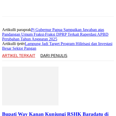
Artikulli paraprak
Pj Gubernur Papua Sampaikan Jawaban atas
Pandangan Umum Fraksi-Fraksi DPRP Terkait Raperdasi APBD
Perubahan Tahun Anggaran 2025
Artikulli tjetër
Lampung Jadi Target Program Hilirisasi dan Investasi
Besar Sektor Pangan
ARTIKEL TERKAIT
DARI PENULIS
Bupati Way Kanan Kunjungi RSHK Baradatu di