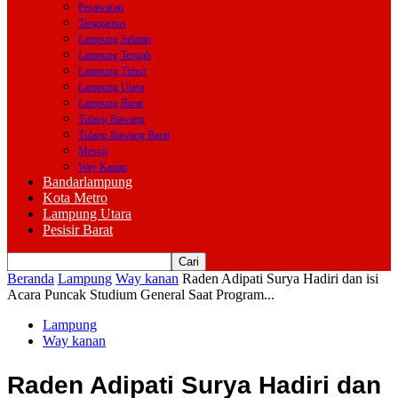
Pesawaran
Tanggamus
Lampung Selatan
Lampung Tengah
Lampung Timur
Lampung Utara
Lampung Barat
Tulang Bawang
Tulang Bawang Barat
Mesuji
Way Kanan
Bandarlampung
Kota Metro
Lampung Utara
Pesisir Barat
Beranda
Lampung
Way kanan
Raden Adipati Surya Hadiri dan isi
Acara Puncak Studium General Saat Program...
Lampung
Way kanan
Raden Adipati Surya Hadiri dan