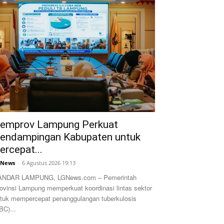
emprov Lampung Perkuat
endampingan Kabupaten untuk
ercepat...
GNews
-
6 Agustus 2026 19:13
ANDAR LAMPUNG, LGNews.com – Pemerintah
ovinsi Lampung memperkuat koordinasi lintas sektor
tuk mempercepat penanggulangan tuberkulosis
BC)...