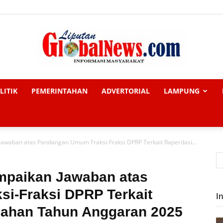
LITIK
PEMERINTAHAN
ADVERTORIAL
LAMPUNG
Liputan
awaban atas Pandangan Umum Fraksi-Fraksi DPRP Terkait Raperdasi...
Global
mpaikan Jawaban atas
i-Fraksi DPRP Terkait
In
ahan Tahun Anggaran 2025