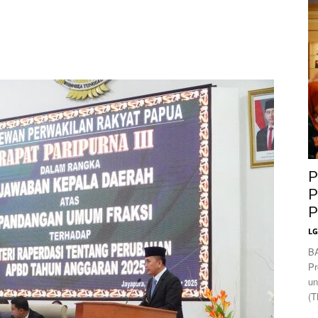
News
P
P
P
L
B
Pr
un
(T