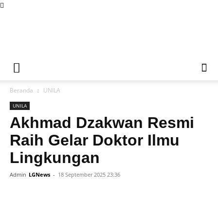
Liputan
Beranda
UNILA
Global
UNILA
Akhmad Dzakwan Resmi
Raih Gelar Doktor Ilmu
News
Lingkungan
Admin
LGNews
-
18 September 2025 23:36